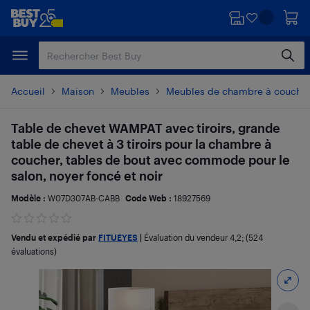
Passer
Passer
au
au
contenu
pied
principal
de
page
Accueil
Maison
Meubles
Meubles de chambre à couche
Table de chevet WAMPAT avec tiroirs, grande
table de chevet à 3 tiroirs pour la chambre à
coucher, tables de bout avec commode pour le
salon, noyer foncé et noir
Modèle :
W07D307AB-CABB
Code Web :
18927569
Vendu et expédié par
FITUEYES
|
Évaluation du vendeur
4,2
; (524
évaluations)