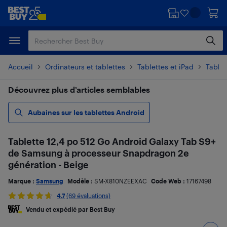
Passer
Passer
au
au
contenu
pied
principal
de
page
Accueil
Ordinateurs et tablettes
Tablettes et iPad
Tablet
Découvrez plus d’articles semblables
Aubaines sur les tablettes Android
Tablette 12,4 po 512 Go Android Galaxy Tab S9+
de Samsung à processeur Snapdragon 2e
génération - Beige
Marque :
Samsung
Modèle :
SM-X810NZEEXAC
Code Web :
17167498
4.7
(69 évaluations)
Vendu et expédié par Best Buy