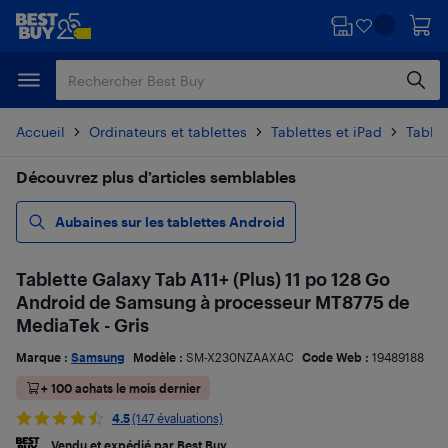
Passer
Passer
au
au
contenu
pied
principal
de
page
Accueil
Ordinateurs et tablettes
Tablettes et iPad
Tablet
Découvrez plus d’articles semblables
Aubaines sur les tablettes Android
Tablette Galaxy Tab A11+ (Plus) 11 po 128 Go
Android de Samsung à processeur MT8775 de
MediaTek - Gris
Marque :
Samsung
Modèle :
SM-X230NZAAXAC
Code Web :
19489188
+ 100 achats le mois dernier
4.5
(147 évaluations)
Vendu et expédié par Best Buy