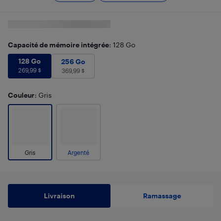
Capacité de mémoire intégrée
: 128 Go
128 Go
269,99
$
128 Go
256 Go
369,99
$
256 Go
269,99
$
369,99
$
Couleur
: Gris
Gris
Argenté
Livraison
Ramassage