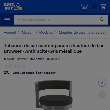
Passer
Passer
au
au
contenu
pied
principal
de
page
Accueil
Maison
Meubles
Meubles de cuisine et de salle
Tabouret de bar contemporain à hauteur de bar
Browser - Anthracite/Gris métallique
Modèle :
Browser
Code Web :
16945962
Vendu et expédié par Best Buy