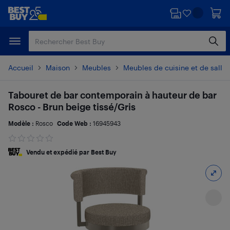
Passer
Passer
au
au
contenu
pied
principal
de
page
Accueil
Maison
Meubles
Meubles de cuisine et de salle
Tabouret de bar contemporain à hauteur de bar
Rosco - Brun beige tissé/Gris
Modèle :
Rosco
Code Web :
16945943
Vendu et expédié par Best Buy