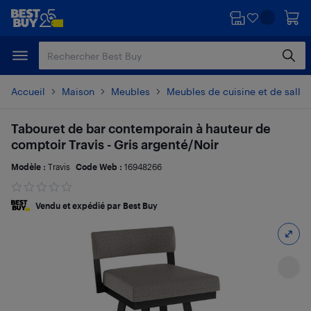
Passer
Passer
au
au
contenu
pied
principal
de
page
Accueil
Maison
Meubles
Meubles de cuisine et de salle
Tabouret de bar contemporain à hauteur de
comptoir Travis - Gris argenté/Noir
Modèle :
Travis
Code Web :
16948266
Vendu et expédié par Best Buy