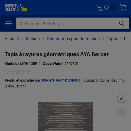
Passer
Passer
au
au
contenu
pied
principal
de
page
Accueil
Maison
Décorations pour la maison
Tapis
Dét
Tapis à rayures géométriques AYA Berber
Modèle :
MOH205B-4
Code Web :
17207801
Vendu et expédié par
JONATHAN Y DESIGNS
|
Évaluation du vendeur
4,0
;
(1 évaluation)