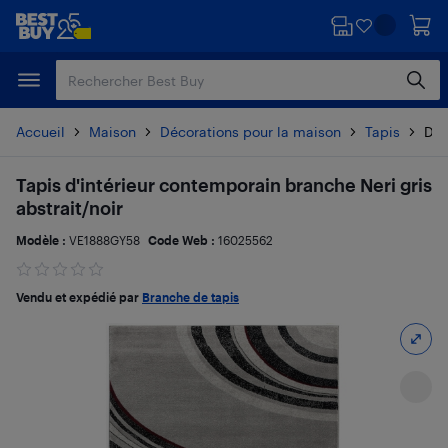
Passer
Passer
au
au
contenu
pied
principal
de
page
Accueil
Maison
Décorations pour la maison
Tapis
Dét
Tapis d'intérieur contemporain branche Neri gris
abstrait/noir
Modèle :
VE1888GY58
Code Web :
16025562
Vendu et expédié par
Branche de tapis