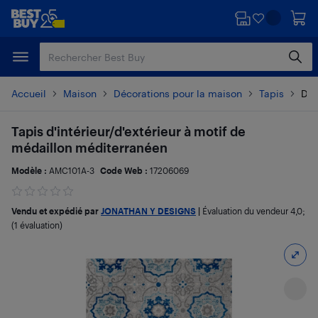
Passer
Passer
au
au
contenu
pied
principal
de
page
Accueil
Maison
Décorations pour la maison
Tapis
Dét
Tapis d'intérieur/d'extérieur à motif de
médaillon méditerranéen
Modèle :
AMC101A-3
Code Web :
17206069
Vendu et expédié par
JONATHAN Y DESIGNS
|
Évaluation du vendeur
4,0
;
(1 évaluation)