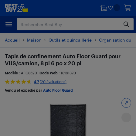
Passer
Passer
au
au
contenu
pied
principal
de
page
Accueil
Maison
Outils et quincaillerie
Organisation du g
Tapis de confinement Auto Floor Guard pour
VUS/camion, 8 pi 6 po x 20 pi
Modèle :
AFG8520
Code Web :
18191370
4.7
(20 évaluations)
Vendu et expédié par
Auto Floor Guard