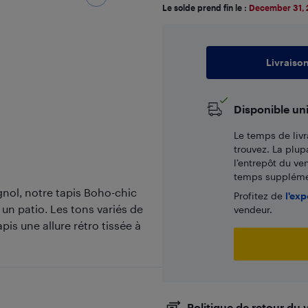
Le solde prend fin le :
December 31,
Livraiso
Disponible un
Le temps de livr
trouvez. La plup
l’entrepôt du ve
temps supplémen
gnol, notre tapis Boho-chic
Profitez de
l'exp
 un patio. Les tons variés de
vendeur.
pis une allure rétro tissée à
Politique de retour du