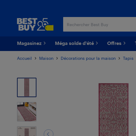
Passer
Passer
au
au
contenu
pied
principal
de
page
Magasinez
Méga solde d'été
Offres
Accueil
Maison
Décorations pour la maison
Tapis