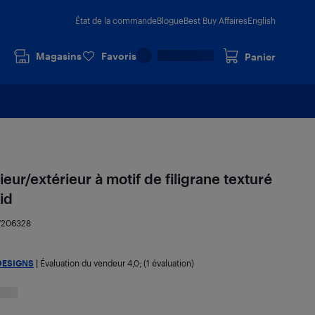
État de la commande
Blogue
Best Buy Affaires
English
Magasins
Favoris
Panier
ieur/extérieur à motif de filigrane texturé
id
7206328
DESIGNS
|
Évaluation du vendeur
4,0
; (1 évaluation)