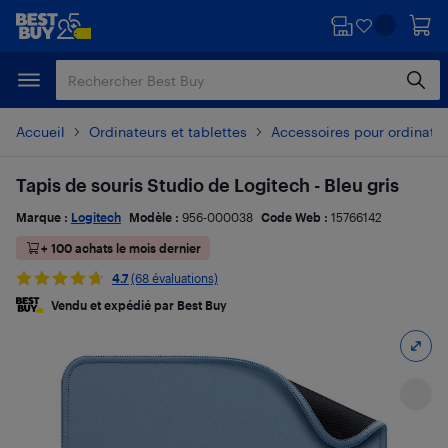
Passer
Passer
au
au
contenu
pied
principal
de
page
Accueil
Ordinateurs et tablettes
Accessoires pour ordinate
Tapis de souris Studio de Logitech - Bleu gris
Marque :
Logitech
Modèle :
956-000038
Code Web :
15766142
+ 100 achats le mois dernier
4.7
(68 évaluations)
Vendu et expédié par Best Buy