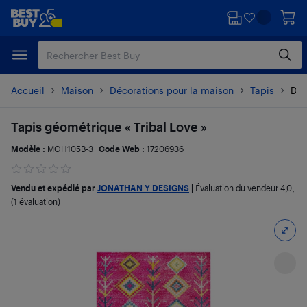
Passer
Passer
au
au
contenu
pied
principal
de
page
Accueil
Maison
Décorations pour la maison
Tapis
Dét
Tapis géométrique « Tribal Love »
Modèle :
MOH105B-3
Code Web :
17206936
Vendu et expédié par
JONATHAN Y DESIGNS
|
Évaluation du vendeur
4,0
;
(1 évaluation)