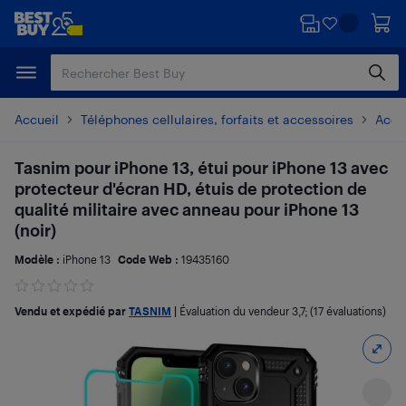
Passer
Passer
au
au
contenu
pied
principal
de
page
Accueil
Téléphones cellulaires, forfaits et accessoires
Acces
Tasnim pour iPhone 13, étui pour iPhone 13 avec
protecteur d'écran HD, étuis de protection de
qualité militaire avec anneau pour iPhone 13
(noir)
Modèle :
iPhone 13
Code Web :
19435160
Vendu et expédié par
TASNIM
|
Évaluation du vendeur
3,7
; (17 évaluations)