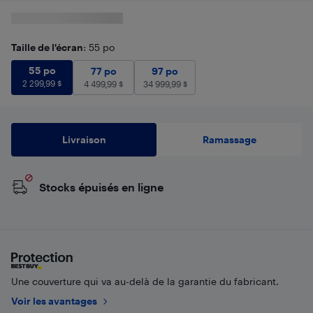
Taille de l'écran
: 55 po
55 po
2 299,99
$
55 po
77 po
4 499,99
97 po
$
34 999,99
$
77 po
97 po
2 299,99
$
4 499,99
$
34 999,99
$
Livraison
Ramassage
Stocks épuisés en ligne
Une couverture qui va au-delà de la garantie du fabricant.
Voir les avantages