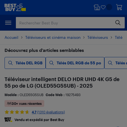
Passer
Passer
au
au
contenu
pied
principal
de
page
Accueil
Téléviseurs et cinéma maison
Téléviseurs
Télévi
Découvrez plus d’articles semblables
Télés DEL RGB
Télés DEL RGB de 55 po
Télés
Téléviseur intelligent DELO HDR UHD 4K G5 de
55 po de LG (OLED55G5SUB) - 2025
Modèle :
OLED55G5SUB
Code Web :
19275493
30+ vues récentes
4.7
(1310 évaluations)
Vendu et expédié par Best Buy