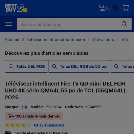
Passer
Passer
au
au
contenu
pied
principal
de
page
Accueil
Téléviseurs et cinéma maison
Téléviseurs
Télévi
Découvrez plus d’articles semblables
Télés DEL RGB
Télés DEL RGB de 55 po
Télés
Téléviseur intelligent Fire TV QD mini-DEL HDR
UHD 4K série QM64L 55 po de TCL (55QM64L) -
2026
Marque :
TCL
Modèle :
55QM64L
Code Web :
19748567
+ 100 achats le mois dernier
4.1
(12 évaluations)
Vendu et expédié par Best Buy