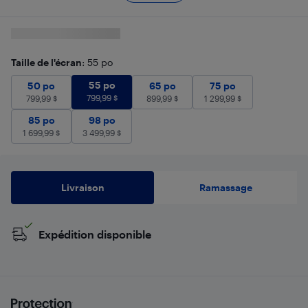
Taille de l'écran
: 55 po
55 po
799,99
$
50 po
799,99
55 po
$
65 po
899,99
75 po
$
1 299,99
$
50 po
65 po
75 po
799,99
$
799,99
$
899,99
$
1 299,99
$
85 po
1 699,99
98 po
$
3 499,99
$
85 po
98 po
1 699,99
$
3 499,99
$
Livraison
Ramassage
Expédition disponible