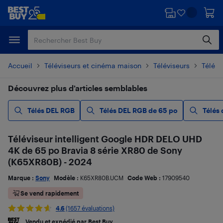
Passer
Passer
au
au
contenu
pied
principal
de
page
Accueil
Téléviseurs et cinéma maison
Téléviseurs
Télévi
Découvrez plus d’articles semblables
Télés DEL RGB
Télés DEL RGB de 65 po
Télés
Téléviseur intelligent Google HDR DELO UHD
4K de 65 po Bravia 8 série XR80 de Sony
(K65XR80B) - 2024
Marque :
Sony
Modèle :
K65XR80B.UCM
Code Web :
17909540
Se vend rapidement
4.6
(1657 évaluations)
Vendu et expédié par Best Buy