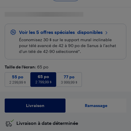
Voir les 5 offres spéciales
 disponibles
Économisez 30 $ sur le support mural inclinable
pour télé avancé de 42 à 90 po de Sanus à l'achat
d'un télé de 42-90 sélectionné*.
Taille de l'écran
: 65 po
65 po
2 799,99
$
55 po
2 299,99
65 po
$
77 po
3 999,99
$
55 po
77 po
2 799,99
$
2 299,99
$
3 999,99
$
Livraison
Ramassage
​Livraison à date déterminée