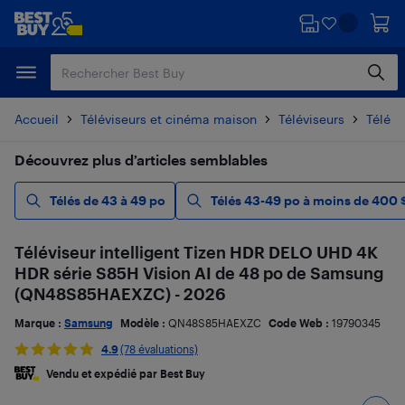
Passer
Passer
au
au
contenu
pied
principal
de
page
Accueil
Téléviseurs et cinéma maison
Téléviseurs
Télévi
Découvrez plus d’articles semblables
Télés de 43 à 49 po
Télés 43-49 po à moins de 400 
Téléviseur intelligent Tizen HDR DELO UHD 4K
HDR série S85H Vision AI de 48 po de Samsung
(QN48S85HAEXZC) - 2026
Marque :
Samsung
Modèle :
QN48S85HAEXZC
Code Web :
19790345
4.9
(78 évaluations)
Vendu et expédié par Best Buy