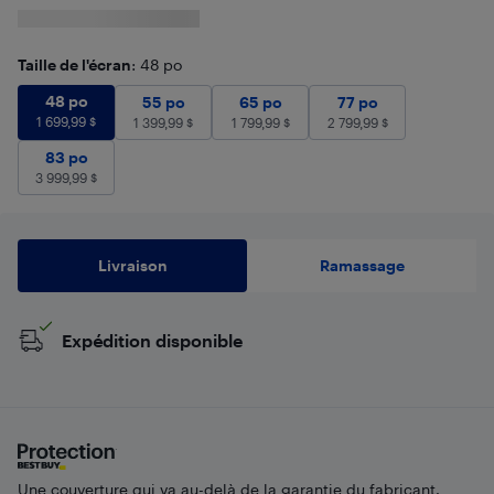
Taille de l'écran
: 48 po
48 po
1 699,99
$
48 po
55 po
1 399,99
65 po
$
1 799,99
77 po
$
2 799,99
$
55 po
65 po
77 po
1 699,99
$
1 399,99
$
1 799,99
$
2 799,99
$
83 po
3 999,99
$
83 po
3 999,99
$
Livraison
Ramassage
Expédition disponible
Une couverture qui va au-delà de la garantie du fabricant.