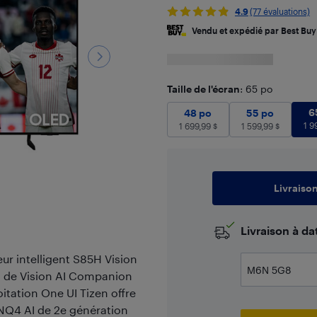
4.9
(77 évaluations)
Vendu et expédié par Best Buy
Taille de l'écran
: 65 po
48 po
1 699,99
55 po
$
1 599
6
48 po
55 po
1 9
1 699,99
$
1 599,99
$
Livraiso
​Livraison à d
eur intelligent S85H Vision
t de Vision AI Companion
itation One UI Tizen offre
 NQ4 AI de 2e génération