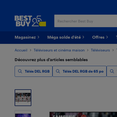
Passer
Passer
au
au
contenu
pied
principal
de
page
Magasinez
Méga solde d'été
Offres
Accueil
Téléviseurs et cinéma maison
Téléviseurs
Découvrez plus d’articles semblables
Télés DEL RGB
Télés DEL RGB de 65 po