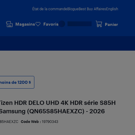
État de la commande
Blogue
Best Buy Affaires
English
Magasins
Favoris
Panier
moins de 1200 $
nt Tizen HDR DELO UHD 4K HDR série S85H
de Samsung (QN65S85HAEXZC) - 2026
85HAEXZC
Code Web :
19790343