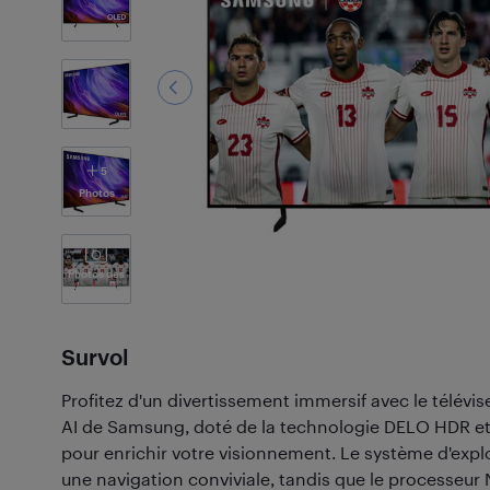
5
Photos
Photos des
Clients
(1)
Survol
Profitez d'un divertissement immersif avec le télévis
AI de Samsung, doté de la technologie DELO HDR e
pour enrichir votre visionnement. Le système d'explo
une navigation conviviale, tandis que le processeur