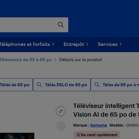
Téléphones et forfaits
Entrepôt
Services
Téléviseurs de 65 à 69 po
Détails sur le produit
Télés de 65 po
Télés DELO de 65 po
Télés de 65 po à 
Téléviseur intellige
Vision AI de 65 po 
Marque :
Samsung
Modèle :
QN65S
Se vend rapidement