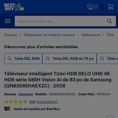
Passer
Passer
au
au
contenu
pied
principal
de
page
Accueil
Téléviseurs et cinéma maison
Téléviseurs
Télévi
Découvrez plus d’articles semblables
Télés DEL RGB
Télés DEL RGB de 75 po
Télés 
Téléviseur intelligent Tizen HDR DELO UHD 4K
HDR série S85H Vision AI de 83 po de Samsung
(QN83S85HAEXZC) - 2026
Marque :
Samsung
Modèle :
QN83S85HAEXZC
Code Web :
19790341
4.9
(76 évaluations)
Vendu et expédié par Best Buy