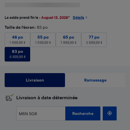
Le solde prend fin le :
August 13, 2026
*
Détails
Taille de l'écran
: 83 po
48 po
1 699,99
55 po
$
1 599,99
65 po
$
1 999,99
77 po
$
3 699,99
$
48 po
55 po
65 po
77 po
1 699,99
$
1 599,99
$
1 999,99
$
3 699,99
$
83 po
4 499,99
$
83 po
4 499,99
$
Livraison
Ramassage
​Livraison à date déterminée
Recherche