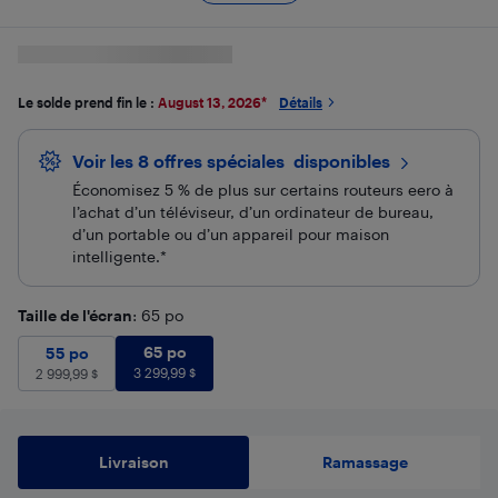
Le solde prend fin le :
August 13, 2026
*
Détails
Voir les 8 offres spéciales
 disponibles
Économisez 5 % de plus sur certains routeurs eero à
l’achat d’un téléviseur, d’un ordinateur de bureau,
d’un portable ou d’un appareil pour maison
intelligente.*
Taille de l'écran
: 65 po
65 po
3 299,99
$
55 po
2 999,99
65 po
$
55 po
3 299,99
$
2 999,99
$
Livraison
Ramassage