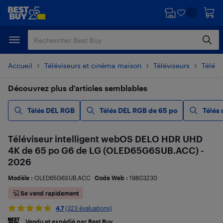
Passer
Passer
au
au
contenu
pied
principal
de
page
Accueil
Téléviseurs et cinéma maison
Téléviseurs
Télévi
Découvrez plus d’articles semblables
Télés DEL RGB
Télés DEL RGB de 65 po
Télés
Téléviseur intelligent webOS DELO HDR UHD
4K de 65 po G6 de LG (OLED65G6SUB.ACC) -
2026
Modèle :
OLED65G6SUB.ACC
Code Web :
19803230
Se vend rapidement
4.7
(323 évaluations)
Vendu et expédié par Best Buy