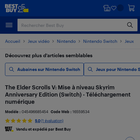
Passer
Passer
au
au
contenu
pied
principal
de
page
Accueil
Jeux vidéo
Nintendo
Nintendo Switch
Jeux p
Découvrez plus d’articles semblables
Aubaines sur Nintendo Switch
Jeux pour Nintendo 
The Elder Scrolls V: Mise à niveau Skyrim
Anniversary Edition (Switch) - Téléchargement
numérique
Modèle :
045496685454
Code Web :
16559534
5.0
(1 évaluation)
Vendu et expédié par Best Buy