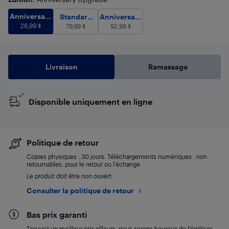
Anniversary Upgrade
26,99
$
Anniversary
Standard Edition
Anniversary Edition
79,99
$
92,99
$
Standard
Anniversary
Upgrade
26,99
$
Edition
79,99
$
Edition
92,99
$
Livraison
Ramassage
Disponible uniquement en ligne
Politique de retour
Copies physiques : 30 jours. Téléchargements numériques : non
retournables. pour le retour ou l’échange
Le produit doit être non ouvert
Consulter la politique de retour
Bas prix garanti
Trouvez un meilleur prix ailleurs, nous serons heureux de l’égaliser.