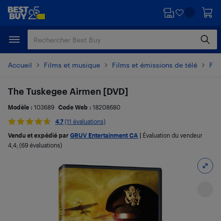
Passer
Passer
au
au
contenu
pied
principal
de
page
Accueil
Films et musique
Films et émissions de télé
Fil
The Tuskegee Airmen [DVD]
Modèle :
103689
Code Web :
18208680
4.7
(11 évaluations)
Vendu et expédié par
GRUV Entertainment CA
|
Évaluation du vendeur
4,4
; (69 évaluations)