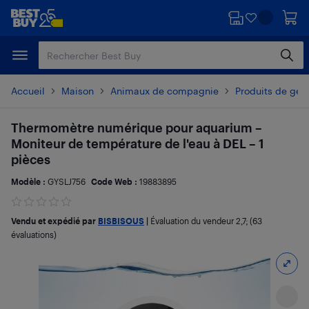
Passer
Passer
au
au
contenu
pied
principal
de
page
Accueil
Maison
Animaux de compagnie
Produits de ges
Thermomètre numérique pour aquarium –
Moniteur de température de l'eau à DEL – 1
pièces
Modèle :
GYSLJ756
Code Web :
19883895
Vendu et expédié par
BISBISOUS
|
Évaluation du vendeur
2,7
; (63
évaluations)