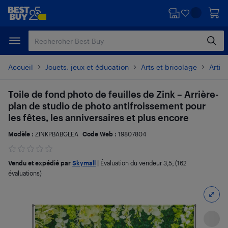
Passer
Passer
au
au
contenu
pied
principal
de
page
Accueil
Jouets, jeux et éducation
Arts et bricolage
Artic
Toile de fond photo de feuilles de Zink – Arrière-
plan de studio de photo antifroissement pour
les fêtes, les anniversaires et plus encore
Modèle :
ZINKPBABGLEA
Code Web :
19807804
Vendu et expédié par
Skymall
|
Évaluation du vendeur
3,5
; (162
évaluations)