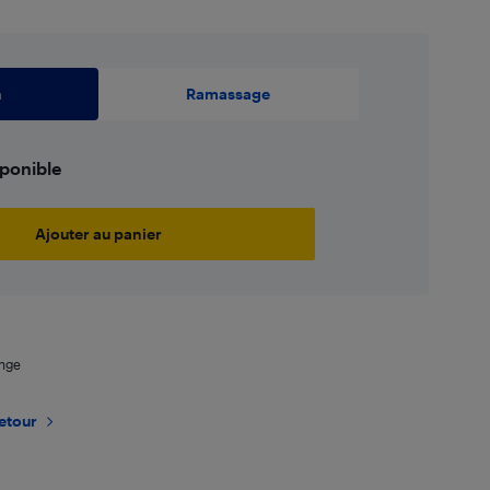
n
Ramassage
sponible
Ajouter au panier
ange
retour