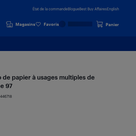
État de la commande
Blogue
Best Buy Affaires
English
Magasins
Favoris
Panier
po de papier à usages multiples de
de 97
446718