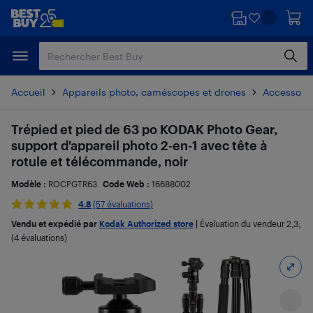
Passer
Passer
au
au
contenu
pied
principal
de
page
Accueil
Appareils photo, caméscopes et drones
Accessoire
Trépied et pied de 63 po KODAK Photo Gear,
support d'appareil photo 2-en-1 avec tête à
rotule et télécommande, noir
Modèle :
ROCPGTR63
Code Web :
16688002
4.8
(57 évaluations)
Vendu et expédié par
Kodak Authorized store
|
Évaluation du vendeur
2,3
;
(4 évaluations)