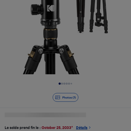
Diapositive 1 de 7
Photos (7)
Le solde prend fin le :
October 25, 2033
*
Détails