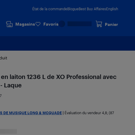
État de la commande
Blogue
Best Buy Affaires
English
Magasins
Favoris
Panier
duit
 en laiton 1236 L de XO Professional avec
 - Laque
7
S DE MUSIQUE LONG & MCQUADE
|
Évaluation du vendeur
4,8
; (87