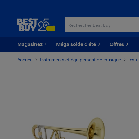
Passer
Passer
au
au
contenu
pied
principal
de
page
Magasinez
Méga solde d'été
Offres
Accueil
Instruments et équipement de musique
Inst