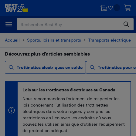
Passer
Passer
au
au
contenu
pied
principal
de
page
Accueil
Sports, loisirs et transports
Transports électriques
Découvrez plus d’articles semblables
Trottinettes électriques en solde
Trottinettes pour 
Lois sur les trottinettes électriques au Canada.
Nous recommandons fortement de respecter les
lois concernant l’utilisation des trottinettes
électriques dans votre région, y compris les
restrictions en lien avec les endroits où vous
pouvez les utiliser, ainsi que d’utiliser l’équipement
de protection adéquat.