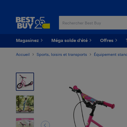
Passer
Passer
au
au
contenu
pied
principal
de
page
Magasinez
Méga solde d'été
Offres
Accueil
Sports, loisirs et transports
Équipement standa