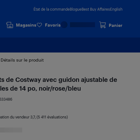
État de la commande
Blogue
Best Buy Affaires
English
Magasins
Favoris
Panier
Détails sur le produit
nts de Costway avec guidon ajustable de
les de 14 po, noir/rose/bleu
633486
uation du vendeur
3,7
; (5 411 évaluations)