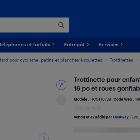
Téléphones et forfaits
Entrepôt
Services
rd pour cyclisme, patins et planches à roulettes
Trottinettes
Trottinette pour enfa
16 po et roues gonflab
Modèle :
HCST10739
Code Web :
19
Vendu et expédié par
Costway
|
Éval