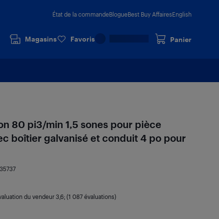
État de la commande
Blogue
Best Buy Affaires
English
Magasins
Favoris
Panier
ion 80 pi3/min 1,5 sones pour pièce
c boîtier galvanisé et conduit 4 po pour
735737
valuation du vendeur
3,6
; (1 087 évaluations)