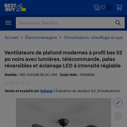
Passer
Passer
au
au
contenu
pied
principal
de
page
Accueil
Électroménagers
Climatisation, chauffage et qualité
Ventilateurs de plafond modernes à profil bas 52
po noirs avec lumières, télécommande, pales
réversibles et éclairage LED à intensité réglable
Modèle :
KBS-52K096-BK-DC-ABS
Code Web :
19448692
Vendu et expédié par
Sofucor
|
Évaluation du vendeur
4,5
; (8 évaluations)