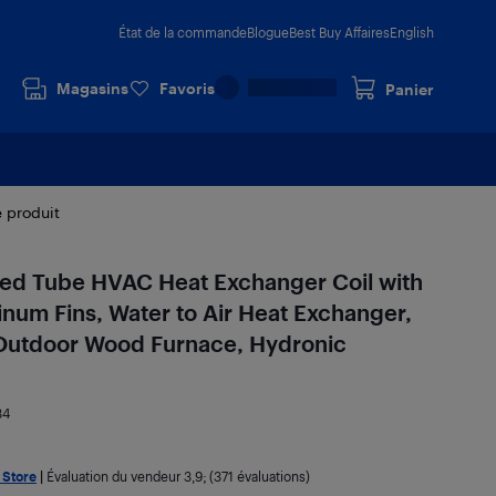
État de la commande
Blogue
Best Buy Affaires
English
Magasins
Favoris
Panier
e produit
ned Tube HVAC Heat Exchanger Coil with
um Fins, Water to Air Heat Exchanger,
Outdoor Wood Furnace, Hydronic
84
 Store
|
Évaluation du vendeur
3,9
; (371 évaluations)