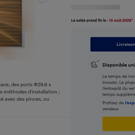
Le solde prend fin le :
13 août 2026
*
Livraiso
Disponible un
Le temps de livr
trouvez. La plup
ace, des ports Φ28.6 x
l’entrepôt du ve
 méthodes d'installation ;
temps supplémen
xé avec des pinces, ou
Profitez de
l'exp
vendeur.