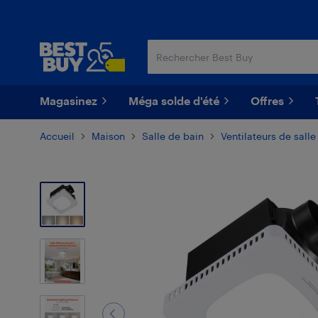
Passer
Passer
au
au
contenu
pied
principal
de
page
Magasinez
Méga solde d'été
Offres
Accueil
Maison
Salle de bain
Ventilateurs de salle