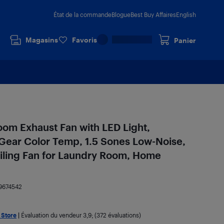
État de la commande
Blogue
Best Buy Affaires
English
Magasins
Favoris
Panier
m Exhaust Fan with LED Light,
Gear Color Temp, 1.5 Sones Low-Noise,
ling Fan for Laundry Room, Home
9674542
 Store
|
Évaluation du vendeur
3,9
; (372 évaluations)