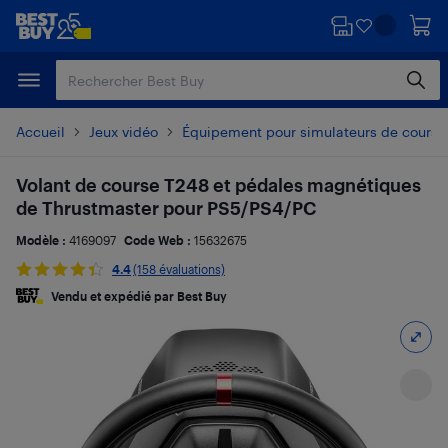
Passer
Passer
au
au
contenu
pied
principal
de
page
Accueil
Jeux vidéo
Équipement pour simulateurs de course 
Volant de course T248 et pédales magnétiques
de Thrustmaster pour PS5/PS4/PC
Modèle :
4169097
Code Web :
15632675
4.4
(158 évaluations)
Vendu et expédié par Best Buy