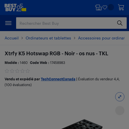
Passer
Passer
au
au
contenu
pied
principal
de
page
Accueil
Ordinateurs et tablettes
Accessoires pour ordinate
Xtrfy K5 Hotswap RGB - Noir - os nus - TKL
Modèle :
1460
Code Web :
17458983
Vendu et expédié par
TechConnectCanada
|
Évaluation du vendeur
4,4
;
(100 évaluations)