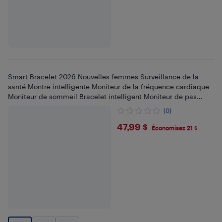
Smart Bracelet 2026 Nouvelles femmes Surveillance de la
santé Montre intelligente Moniteur de la fréquence cardiaque
Moniteur de sommeil Bracelet intelligent Moniteur de pas
Sports Compte de pas
(0)
$47.99
47,99 $
Économisez 21 $