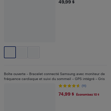
$49.99
49,99 $
Boîte ouverte – Bracelet connecté Samsung avec moniteur de
fréquence cardiaque et suivi du sommeil – GPS intégré – Gris
(11)
$74.99
74,99 $
Économisez 10 $