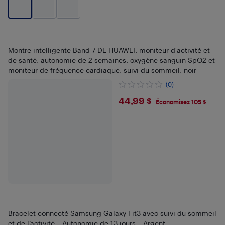
Montre intelligente Band 7 DE HUAWEI, moniteur d'activité et
de santé, autonomie de 2 semaines, oxygène sanguin SpO2 et
moniteur de fréquence cardiaque, suivi du sommeil, noir
(0)
$44.99
44,99 $
Économisez 105 $
Bracelet connecté Samsung Galaxy Fit3 avec suivi du sommeil
et de l’activité – Autonomie de 13 jours – Argent