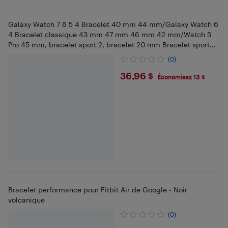
Galaxy Watch 7 6 5 4 Bracelet 40 mm 44 mm/Galaxy Watch 6
4 Bracelet classique 43 mm 47 mm 46 mm 42 mm/Watch 5
Pro 45 mm, bracelet sport 2, bracelet 20 mm Bracelet sport
silicone souple pour hommes
(0)
$36.96
36,96 $
Économisez 13 $
Bracelet performance pour Fitbit Air de Google - Noir
volcanique
(0)