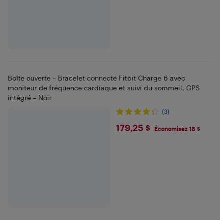
Boîte ouverte – Bracelet connecté Fitbit Charge 6 avec
moniteur de fréquence cardiaque et suivi du sommeil, GPS
intégré – Noir
(3)
$179.25
179,25 $
Économisez 18 $