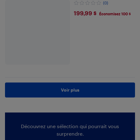
(0)
$199.99
199,99 $
Économisez 100 $
Voir plus
Découvrez une sélection qui pourrait vous
surprendre.