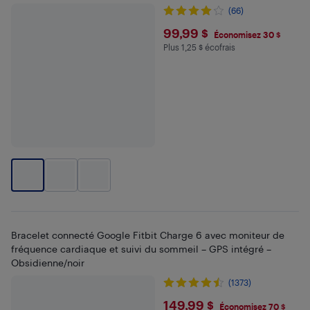
(66)
$99.99
99,99 $
Économisez 30 $
Plus 1,25 $ écofrais
Plus 1.25 $ en écofrais
Bracelet connecté Google Fitbit Charge 6 avec moniteur de
fréquence cardiaque et suivi du sommeil – GPS intégré –
Obsidienne/noir
(1373)
$149.99
149,99 $
Économisez 70 $