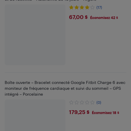
(17)
$67
67,00 $
Économisez 42 $
Boîte ouverte – Bracelet connecté Google Fitbit Charge 6 avec
moniteur de fréquence cardiaque et suivi du sommeil – GPS
intégré – Porcelaine
(0)
$179.25
179,25 $
Économisez 18 $