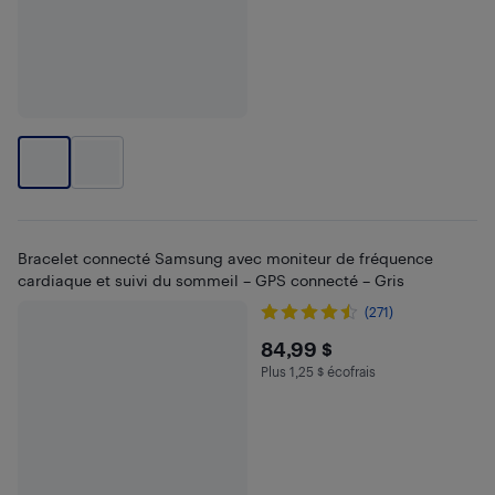
Bracelet connecté Samsung avec moniteur de fréquence
cardiaque et suivi du sommeil – GPS connecté – Gris
(271)
$84.99
84,99 $
Plus 1,25 $ écofrais
Plus 1.25 $ en écofrais