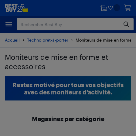
Passer
Passer
au
au
contenu
pied
principal
de
page
Accueil
Techno prêt-à-porter
Moniteurs de mise en forme e
Moniteurs de mise en forme et
accessoires
Passer aux résultats
Restez motivé pour tous vos objectifs
avec des moniteurs d'activité.
Magasinez par catégorie