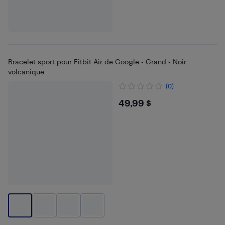
Bracelet sport pour Fitbit Air de Google - Grand - Noir
volcanique
(0)
$49.99
49,99 $