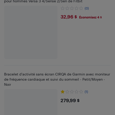
pour hommes Versa 3 4/Sense 2/Sen de Fitbit
(0)
$32.96
32,96 $
Économisez 4 $
Bracelet d'activité sans écran CIRQA de Garmin avec moniteur
de fréquence cardiaque et suivi du sommeil - Petit/Moyen -
Noir
(1)
$279.99
279,99 $