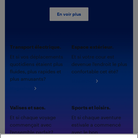
En voir plus
Transport électrique.
Espace extérieur.
Et si vos déplacements
Et si votre cour est
quotidiens étaient plus
devenue l'endroit le plus
fluides, plus rapides et
confortable cet été?
plus amusants?
Magasinez
Magasinez
Valises et sacs.
Sports et loisirs.
Et si chaque voyage
Et si chaque aventure
commençait avec
estivale a commencé
l'ensemble parfait?
avec le bon