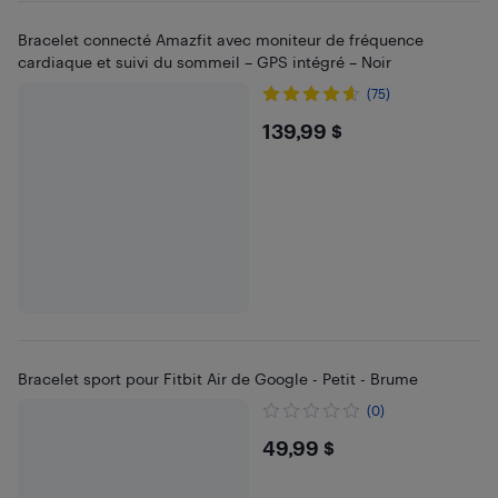
Bracelet connecté Amazfit avec moniteur de fréquence
cardiaque et suivi du sommeil – GPS intégré – Noir
(75)
$139.99
139,99 $
Bracelet sport pour Fitbit Air de Google - Petit - Brume
(0)
$49.99
49,99 $