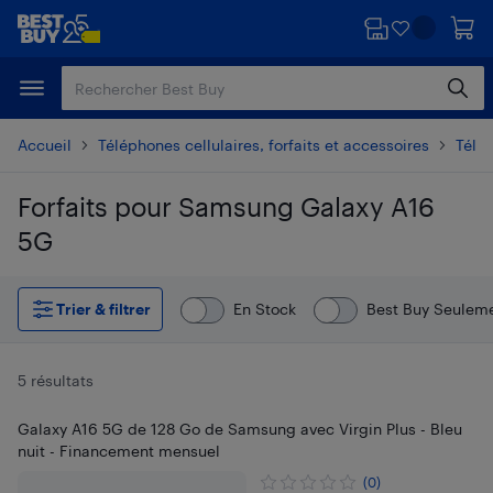
Passer
Passer
au
au
contenu
pied
principal
de
page
Accueil
Téléphones cellulaires, forfaits et accessoires
Télé
Forfaits pour Samsung Galaxy A16
5G
Passer aux résultats
Trier & filtrer
En Stock
Best Buy Seulem
5 résultats
Galaxy A16 5G de 128 Go de Samsung avec Virgin Plus - Bleu
nuit - Financement mensuel
(0)