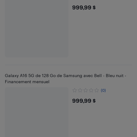
$999.99
999,99 $
Galaxy A16 5G de 128 Go de Samsung avec Bell - Bleu nuit -
Financement mensuel
(0)
$999.99
999,99 $