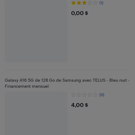
(1)
$0
0,00 $
Galaxy A16 5G de 128 Go de Samsung avec TELUS - Bleu nuit -
Financement mensuel
(0)
$4
4,00 $