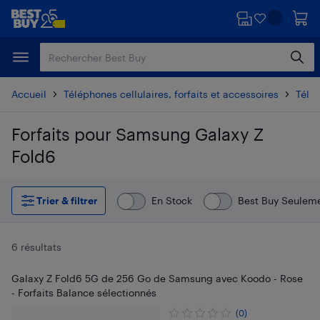
Passer
Passer
au
au
contenu
pied
principal
de
page
Accueil
Téléphones cellulaires, forfaits et accessoires
Télé
Forfaits pour Samsung Galaxy Z
Fold6
Passer aux résultats
Trier & filtrer
En Stock
Best Buy Seulem
6 résultats
Galaxy Z Fold6 5G de 256 Go de Samsung avec Koodo - Rose
- Forfaits Balance sélectionnés
(0)