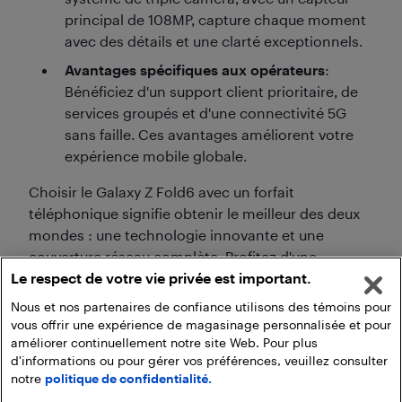
principal de 108MP, capture chaque moment
avec des détails et une clarté exceptionnels.
Avantages spécifiques aux opérateurs
:
Bénéficiez d'un support client prioritaire, de
services groupés et d'une connectivité 5G
sans faille. Ces avantages améliorent votre
expérience mobile globale.
Choisir le Galaxy Z Fold6 avec un forfait
téléphonique signifie obtenir le meilleur des deux
mondes : une technologie innovante et une
couverture réseau complète. Profitez d'une
Le respect de votre vie privée est important.
expérience mobile supérieure soutenue par des
services d'opérateurs fiables.
Nous et nos partenaires de confiance utilisons des témoins pour
vous offrir une expérience de magasinage personnalisée et pour
améliorer continuellement notre site Web. Pour plus
d'informations ou pour gérer vos préférences, veuillez consulter
notre
politique de confidentialité.