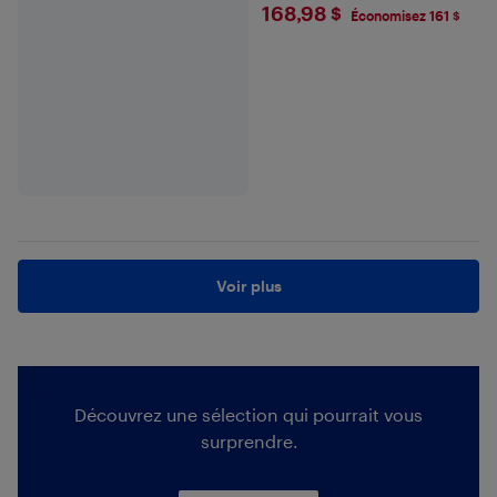
$168.98
168,98 $
Économisez 161 $
Voir plus
Découvrez une sélection qui pourrait vous
surprendre.