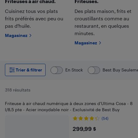
Friteuses à air chaud.
Friteuses.
Cuisinez tous vos plats
Des plats maison, frits et
frits préférés avec peu ou
croustillants comme au
pas d'huile.
restaurant, en quelques
minutes.
Magasinez
Magasinez
Trier & filtrer
En Stock
Best Buy Seulem
318 résultats
Friteuse à air chaud numérique à deux zones d'Ultima Cosa - 8
l/8,5 pte - Acier inoxydable noir - Exclusivité de Best Buy
(54)
$299.99
299,99 $