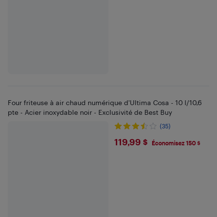
Four friteuse à air chaud numérique d'Ultima Cosa - 10 l/10,6
pte - Acier inoxydable noir - Exclusivité de Best Buy
(35)
$119.99
119,99 $
Économisez 150 $