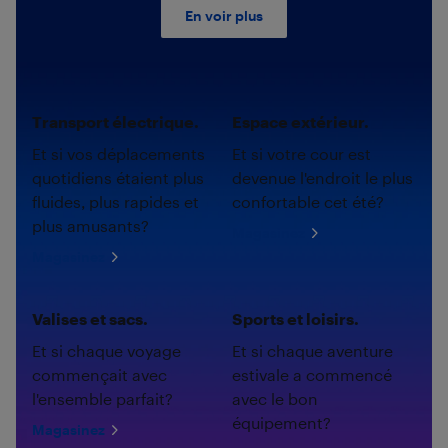
En voir plus
Transport électrique.
Espace extérieur.
Et si vos déplacements
Et si votre cour est
quotidiens étaient plus
devenue l'endroit le plus
fluides, plus rapides et
confortable cet été?
plus amusants?
Magasinez
Magasinez
Valises et sacs.
Sports et loisirs.
Et si chaque voyage
Et si chaque aventure
commençait avec
estivale a commencé
l'ensemble parfait?
avec le bon
équipement?
Magasinez