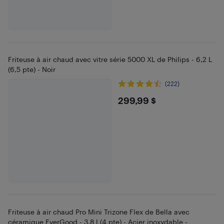
Friteuse à air chaud avec vitre série 5000 XL de Philips - 6,2 L
(6,5 pte) - Noir
(222)
$299.99
299,99 $
Friteuse à air chaud Pro Mini Trizone Flex de Bella avec
céramique EverGood - 3,8 l (4 pte) - Acier inoxydable -