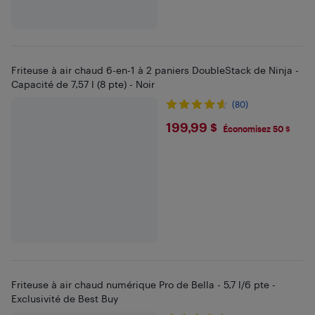
Friteuse à air chaud 6-en-1 à 2 paniers DoubleStack de Ninja -
Capacité de 7,57 l (8 pte) - Noir
(80)
$199.99
199,99 $
Économisez 50 $
Friteuse à air chaud numérique Pro de Bella - 5,7 l/6 pte -
Exclusivité de Best Buy