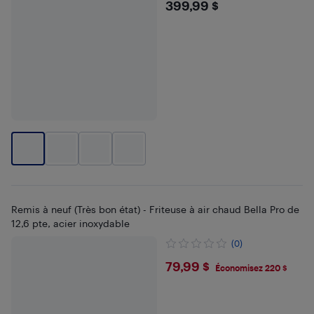
$399.99
399,99 $
Remis à neuf (Très bon état) - Friteuse à air chaud Bella Pro de
12,6 pte, acier inoxydable
(0)
$79.99
79,99 $
Économisez 220 $