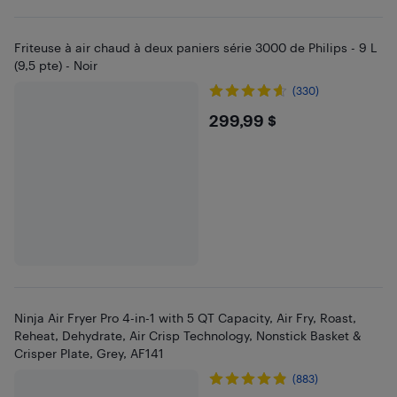
Friteuse à air chaud à deux paniers série 3000 de Philips - 9 L
(9,5 pte) - Noir
(330)
$299.99
299,99 $
Ninja Air Fryer Pro 4-in-1 with 5 QT Capacity, Air Fry, Roast,
Reheat, Dehydrate, Air Crisp Technology, Nonstick Basket &
Crisper Plate, Grey, AF141
(883)