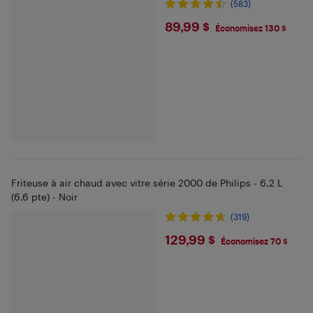
(583)
$89.99
89,99 $
Économisez 130 $
Friteuse à air chaud avec vitre série 2000 de Philips - 6,2 L
(6,6 pte) - Noir
(319)
$129.99
129,99 $
Économisez 70 $