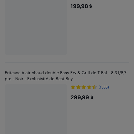
$199.98
199,98 $
Friteuse à air chaud double Easy Fry & Grill de T-Fal - 8,3 l/8,7
pte - Noir - Exclusivité de Best Buy
(1355)
$299.99
299,99 $