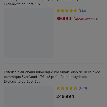
Exclusivité de Best Buy
(633)
$89.99
89,99 $
Économisez 210 $
Friteuse à air chaud numérique Pro SmartCrisp de Bella avec
céramique EverGood - 7,6 l (8 pte) - Acier inoxydable -
Exclusivité de Best Buy
(1483)
$249.99
249,99 $