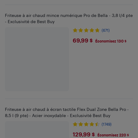
Friteuse à air chaud mince numérique Pro de Bella - 3,8 l/4 pte
- Exclusivité de Best Buy
(671)
$69.99
69,99 $
Économisez 130 $
Friteuse à air chaud à écran tactile Flex Dual Zone Bella Pro -
8,5 l (9 pte) - Acier inoxydable - Exclusivité Best Buy
(1749)
$129.99
129,99 $
Économisez 220 $