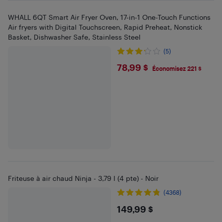
WHALL 6QT Smart Air Fryer Oven, 17-in-1 One-Touch Functions
Air fryers with Digital Touchscreen, Rapid Preheat, Nonstick
Basket, Dishwasher Safe, Stainless Steel
(5)
$78.99
78,99 $
Économisez 221 $
Friteuse à air chaud Ninja - 3,79 l (4 pte) - Noir
(4368)
$149.99
149,99 $