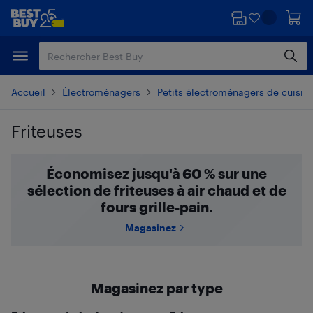
Passer
Passer
au
au
contenu
pied
principal
de
page
Accueil
Électroménagers
Petits électroménagers de cuisin
Friteuses
Passer aux résultats
Économisez jusqu'à 60 % sur une
sélection de friteuses à air chaud et de
fours grille-pain.
Magasinez
Magasinez par type