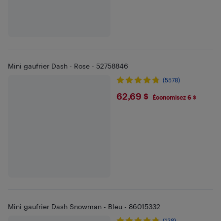
Mini gaufrier Dash - Rose - 52758846
(5578)
$62.69
62,69 $
Économisez 6 $
Mini gaufrier Dash Snowman - Bleu - 86015332
(138)