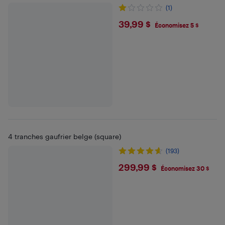
(1)
$39.99
39,99 $
Économisez 5 $
4 tranches gaufrier belge (square)
(193)
$299.99
299,99 $
Économisez 30 $