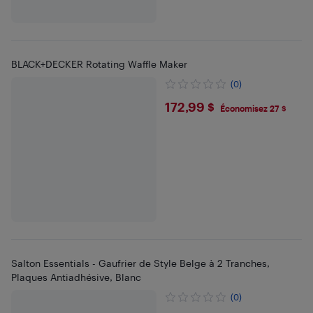
BLACK+DECKER Rotating Waffle Maker
(0)
$172.99
172,99 $
Économisez 27 $
Salton Essentials - Gaufrier de Style Belge à 2 Tranches,
Plaques Antiadhésive, Blanc
(0)