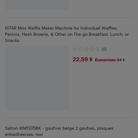
ISTAR Mini Waffle Maker Machine for Individual Waffles,
Paninis, Hash Browns, & Other on The go Breakfast, Lunch, or
Snacks
(0)
$22.59
22,59 $
Économisez 34 $
Salton WM1075BK - gaufrier belge 2 gaufres, plaques
antiadhésives, noir