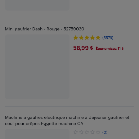
Mini gaufrier Dash - Rouge - 52759030
(5579)
$58.99
58,99 $
Économisez 11 $
Machine à gaufres électrique machine à déjeuner gaufrier et
oeuf pour crêpes Eggette machine CA
(0)