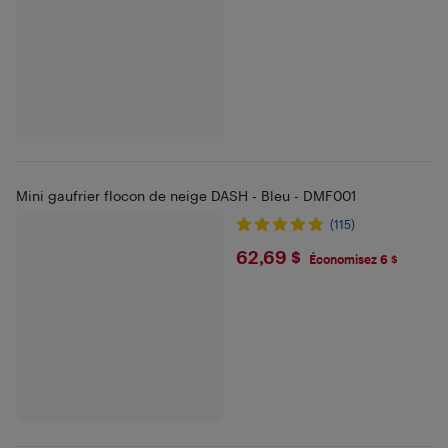
Mini gaufrier flocon de neige DASH - Bleu - DMF001
(115)
$62.69
62,69 $
Économisez 6 $