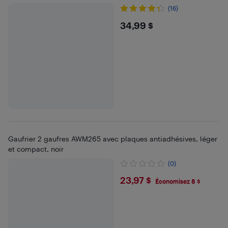
(16)
$34.99
34,99 $
Gaufrier 2 gaufres AWM265 avec plaques antiadhésives, léger
et compact, noir
(0)
$23.97
23,97 $
Économisez 8 $