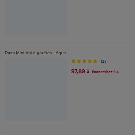
Dash Mini bol à gaufres - Aqua
(123)
$97.89
97,89 $
Économisez 9 $