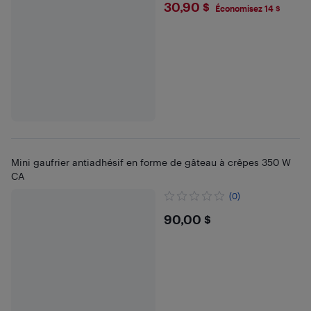
$30.9
30,90 $
Économisez 14 $
Mini gaufrier antiadhésif en forme de gâteau à crêpes 350 W
CA
(0)
$90
90,00 $