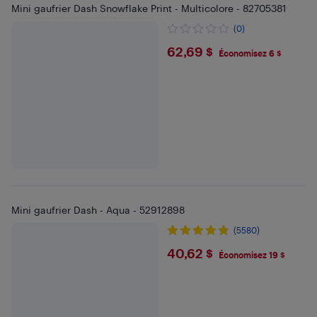
Mini gaufrier Dash Snowflake Print - Multicolore - 82705381
(0)
$62.69
62,69 $
Économisez 6 $
Mini gaufrier Dash - Aqua - 52912898
(5580)
$40.62
40,62 $
Économisez 19 $