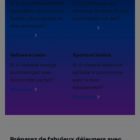
Et si vos déplacements
Et si votre cour est
quotidiens étaient plus
devenue l'endroit le plus
fluides, plus rapides et
confortable cet été?
plus amusants?
Magasinez
Magasinez
Valises et sacs.
Sports et loisirs.
Et si chaque voyage
Et si chaque aventure
commençait avec
estivale a commencé
l'ensemble parfait?
avec le bon
équipement?
Magasinez
Magasinez
Préparez de fabuleux déjeuners avec