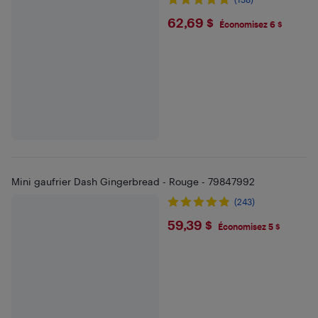
$62.69
62,69 $
Économisez 6 $
Mini gaufrier Dash Gingerbread - Rouge - 79847992
(243)
$59.39
59,39 $
Économisez 5 $