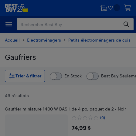
Passer
Passer
au
au
contenu
pied
principal
de
page
Accueil
Électroménagers
Petits électroménagers de cuisin
Gaufriers
Passer aux résultats
Trier & filtrer
En Stock
Best Buy Seulem
46 résultats
Gaufrier miniature 1400 W DASH de 4 po, paquet de 2 - Noir
(0)
$74.99
74,99 $