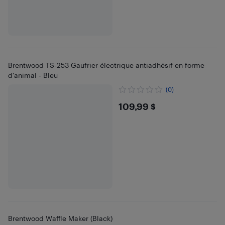
Brentwood TS-253 Gaufrier électrique antiadhésif en forme
d'animal - Bleu
(0)
$109.99
109,99 $
Brentwood Waffle Maker (Black)