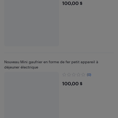
$100
100,00 $
Nouveau Mini gaufrier en forme de fer petit appareil à
déjeuner électrique
(0)
$100
100,00 $