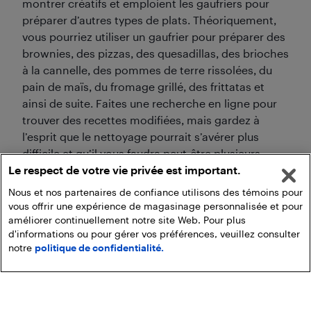
montrer créatifs et emploient les gaufriers pour
préparer d’autres types de plats. Théoriquement,
vous pourriez utiliser un gaufrier pour préparer des
brownies, des pizzas, des quesadillas, des brioches
à la cannelle, des pommes de terre rissolées, du
pain de maïs, du fromage grillé, des frittatas et
ainsi de suite. Faites une recherche en ligne pour
trouver des recettes modifiées, mais gardez à
l’esprit que le nettoyage pourrait s’avérer plus
difficile et qu’il vous faudra peut-être plusieurs
Le respect de votre vie privée est important.
tentatives avant de réussir une recette cuite à la
perfection.
Nous et nos partenaires de confiance utilisons des témoins pour
vous offrir une expérience de magasinage personnalisée et pour
améliorer continuellement notre site Web. Pour plus
d'informations ou pour gérer vos préférences, veuillez consulter
notre
politique de confidentialité.