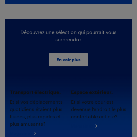
Découvrez une sélection qui pourrait vous
surprendre.
En voir plus
Transport électrique.
Espace extérieur.
Et si vos déplacements
Et si votre cour est
quotidiens étaient plus
devenue l'endroit le plus
fluides, plus rapides et
confortable cet été?
plus amusants?
Magasinez
Magasinez