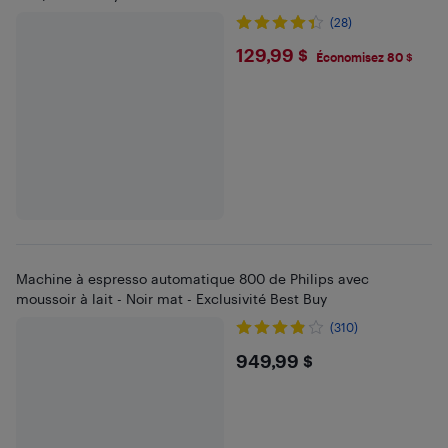
(28)
$129.99
129,99 $
Économisez 80 $
Machine à espresso automatique 800 de Philips avec
moussoir à lait - Noir mat - Exclusivité Best Buy
(310)
$949.99
949,99 $