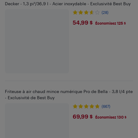
Decker - 1,3 pi³/36,9 l - Acier inoxydable - Exclusivité Best Buy
(28)
$54.99
54,99 $
Économisez 125 $
Friteuse à air chaud mince numérique Pro de Bella - 3,8 l/4 pte
- Exclusivité de Best Buy
(667)
$69.99
69,99 $
Économisez 130 $