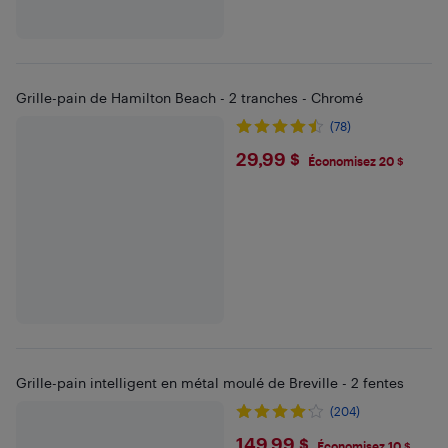
Grille-pain de Hamilton Beach - 2 tranches - Chromé
(78)
$29.99
29,99 $
Économisez 20 $
Grille-pain intelligent en métal moulé de Breville - 2 fentes
(204)
$149.99
149,99 $
Économisez 10 $