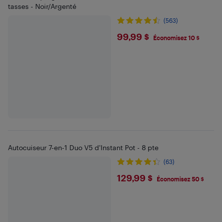
tasses - Noir/Argenté
(563)
$99.99
99,99 $
Économisez 10 $
Autocuiseur 7-en-1 Duo V5 d'Instant Pot - 8 pte
(63)
$129.99
129,99 $
Économisez 50 $