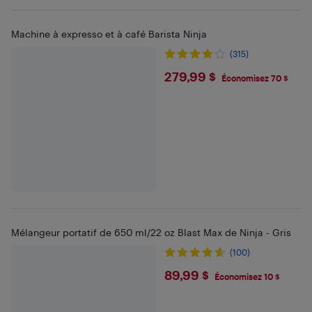
Machine à expresso et à café Barista Ninja
(315)
$279.99
279,99 $
Économisez 70 $
Mélangeur portatif de 650 ml/22 oz Blast Max de Ninja - Gris
(100)
$89.99
89,99 $
Économisez 10 $