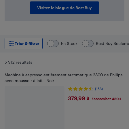
Visitez le blogue de Best Buy
Trier & filtrer
En Stock
Best Buy Seulem
5 912 résultats
Machine à espresso entièrement automatique 2300 de Philips
avec moussoir à lait - Noir
(158)
$379.99
379,99 $
Économisez 450 $