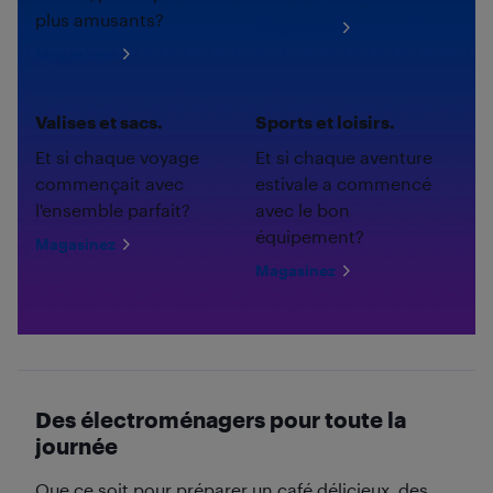
plus amusants?
Magasinez
Magasinez
Valises et sacs.
Sports et loisirs.
Et si chaque voyage
Et si chaque aventure
commençait avec
estivale a commencé
l'ensemble parfait?
avec le bon
équipement?
Magasinez
Magasinez
Des électroménagers pour toute la
journée
Que ce soit pour préparer un café délicieux, des