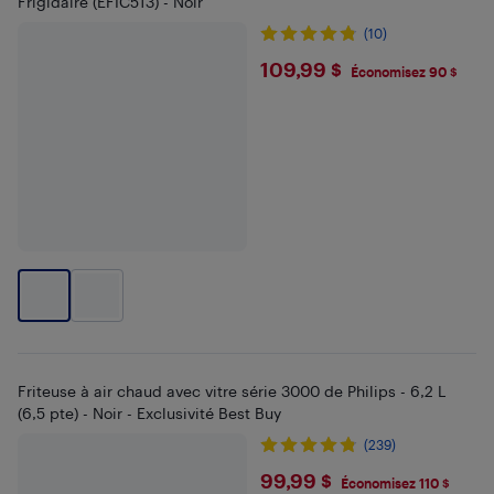
Frigidaire (EFIC513) - Noir
(10)
$109.99
109,99 $
Économisez 90 $
Friteuse à air chaud avec vitre série 3000 de Philips - 6,2 L
(6,5 pte) - Noir - Exclusivité Best Buy
(239)
$99.99
99,99 $
Économisez 110 $