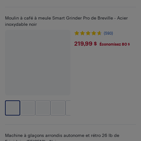
Moulin à café à meule Smart Grinder Pro de Breville - Acier
inoxydable noir
(593)
$219.99
219,99 $
Économisez 80 $
+
2
Machine à glaçons arrondis autonome et rétro 26 lb de