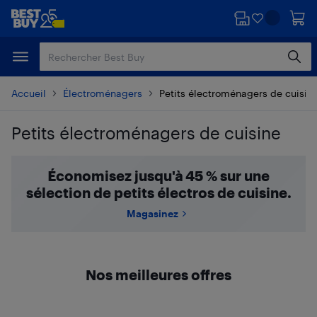
Passer
Passer
au
au
contenu
pied
principal
de
page
Accueil
Électroménagers
Petits électroménagers de cuisin
Petits électroménagers de cuisine
Passer aux résultats
Économisez jusqu'à 45 % sur une
sélection de petits électros de cuisine.
Magasinez
Nos meilleures offres