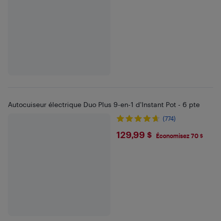
Autocuiseur électrique Duo Plus 9-en-1 d'Instant Pot - 6 pte
(774)
$129.99
129,99 $
Économisez 70 $