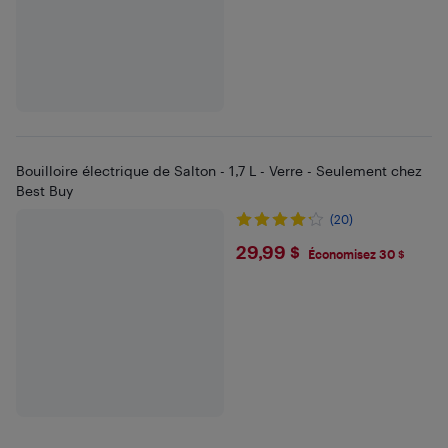
Bouilloire électrique de Salton - 1,7 L - Verre - Seulement chez
Best Buy
(20)
$29.99
29,99 $
Économisez 30 $