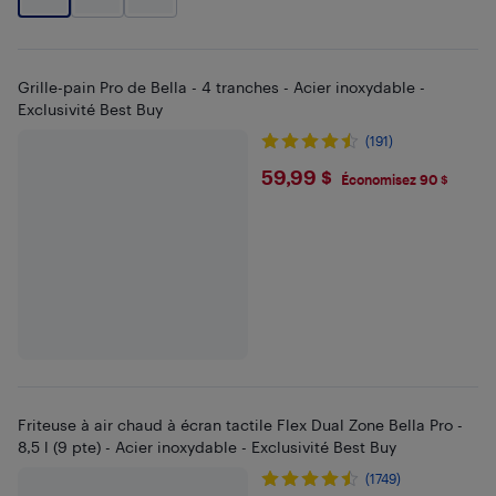
Grille-pain Pro de Bella - 4 tranches - Acier inoxydable -
Exclusivité Best Buy
(191)
$59.99
59,99 $
Économisez 90 $
Friteuse à air chaud à écran tactile Flex Dual Zone Bella Pro -
8,5 l (9 pte) - Acier inoxydable - Exclusivité Best Buy
(1749)