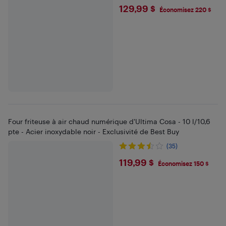
$129.99
129,99 $
Économisez 220 $
Four friteuse à air chaud numérique d'Ultima Cosa - 10 l/10,6
pte - Acier inoxydable noir - Exclusivité de Best Buy
(35)
$119.99
119,99 $
Économisez 150 $