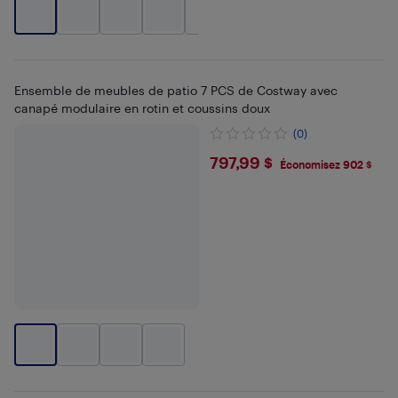
+
1
Ensemble de meubles de patio 7 PCS de Costway avec
canapé modulaire en rotin et coussins doux
(0)
$797.99
797,99 $
Économisez 902 $