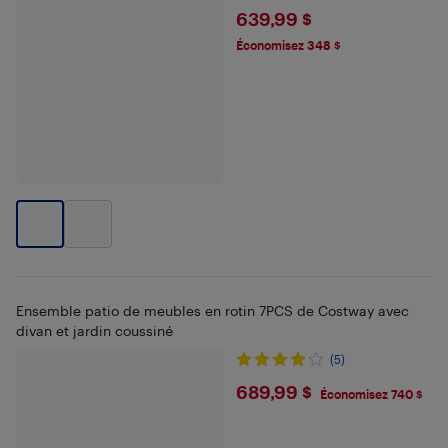
$639.99
639,99 $
Économisez 348 $
Ensemble patio de meubles en rotin 7PCS de Costway avec
divan et jardin coussiné
(5)
$689.99
689,99 $
Économisez 740 $