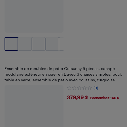
+
1
Ensemble de meubles de patio Outsunny 5 pièces, canapé
modulaire extérieur en osier en L avec 3 chaises simples, pouf,
table en verre, ensemble de patio avec coussins, turquoise
(0)
$379.99
379,99 $
Économisez 140 $