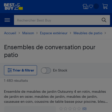
Passer
Passer
au
au
contenu
pied
principal
de
page
Accueil
Maison
Espace extérieur
Meubles de patio
En
Ensembles de conversation pour
patio
Passer aux résultats
Trier & filtrer
En Stock
1 483 résultats
Ensemble de meubles de jardin Outsunny 4 en rotin, meubles
de jardin en osier, meubles de jardin, meubles de jardin,
causeuse en coin, coussins de table basse pour piscine, bleu
marine
(0)