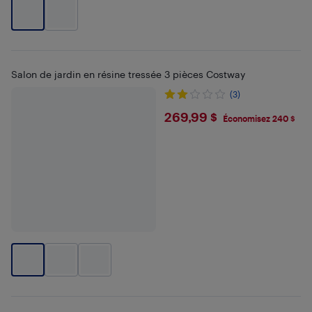
Salon de jardin en résine tressée 3 pièces Costway
(3)
$269.99
269,99 $
Économisez 240 $