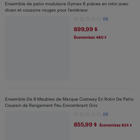
Ensemble de patio modulaire Gymax 6 pièces en rotin avec
divan et coussins rouges pour l’extérieur
(0)
$899.99
899,99 $
Économisez 460 $
Ensemble De 8 Meubles de Marque Costway En Rotin De Patio
Coussin de Rangement Peu Encombrant Gris
(0)
$855.99
855,99 $
Économisez 824 $