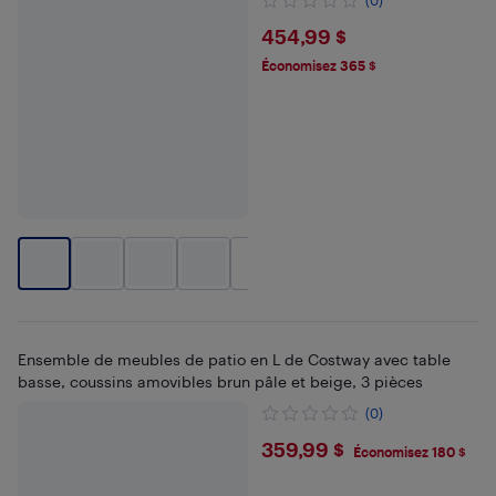
(0)
$454.99
454,99 $
Économisez 365 $
+
1
Ensemble de meubles de patio en L de Costway avec table
basse, coussins amovibles brun pâle et beige, 3 pièces
(0)
$359.99
359,99 $
Économisez 180 $