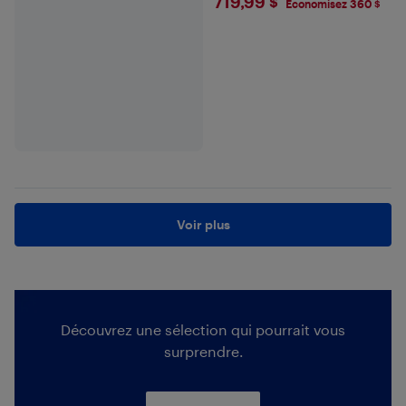
$719.99
719,99 $
Économisez 360 $
Voir plus
Découvrez une sélection qui pourrait vous
surprendre.