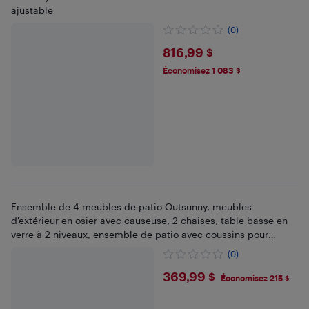
ajustable
(0)
$816.99
816,99 $
Économisez 1 083 $
Ensemble de 4 meubles de patio Outsunny, meubles
d'extérieur en osier avec causeuse, 2 chaises, table basse en
verre à 2 niveaux, ensemble de patio avec coussins pour
jardin, gris foncé
(0)
$369.99
369,99 $
Économisez 215 $