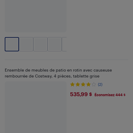
+
2
Ensemble de meubles de patio en rotin avec causeuse
rembourrée de Costway, 4 pièces, tablette grise
(2)
$535.99
535,99 $
Économisez 444 $