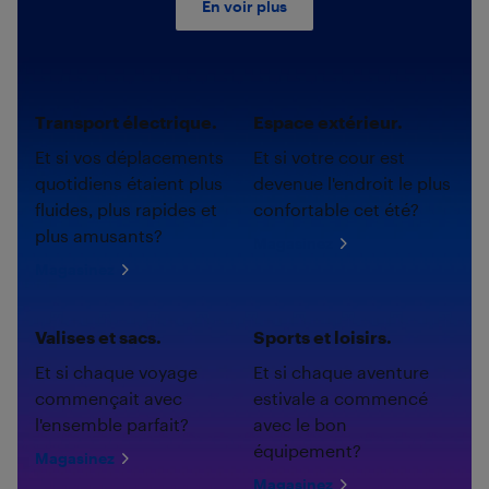
En voir plus
Transport électrique.
Espace extérieur.
Et si vos déplacements
Et si votre cour est
quotidiens étaient plus
devenue l'endroit le plus
fluides, plus rapides et
confortable cet été?
plus amusants?
Magasinez
Magasinez
Valises et sacs.
Sports et loisirs.
Et si chaque voyage
Et si chaque aventure
commençait avec
estivale a commencé
l'ensemble parfait?
avec le bon
équipement?
Magasinez
Magasinez