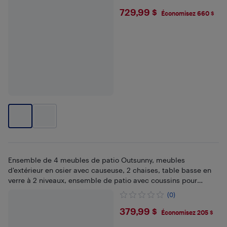
$729.99
729,99 $
Économisez 660 $
Ensemble de 4 meubles de patio Outsunny, meubles
d'extérieur en osier avec causeuse, 2 chaises, table basse en
verre à 2 niveaux, ensemble de patio avec coussins pour
jardin, beige
(0)
$379.99
379,99 $
Économisez 205 $