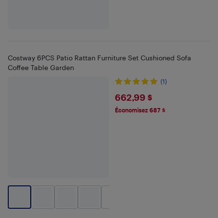
Costway 6PCS Patio Rattan Furniture Set Cushioned Sofa
Coffee Table Garden
(1)
$662.99
662,99 $
Économisez 687 $
+
1