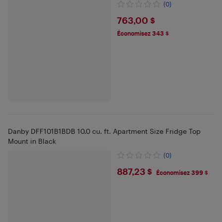
(0)
$763
763,00 $
Économisez 343 $
Danby DFF101B1BDB 10.0 cu. ft. Apartment Size Fridge Top
Mount in Black
(0)
$887.23
887,23 $
Économisez 399 $