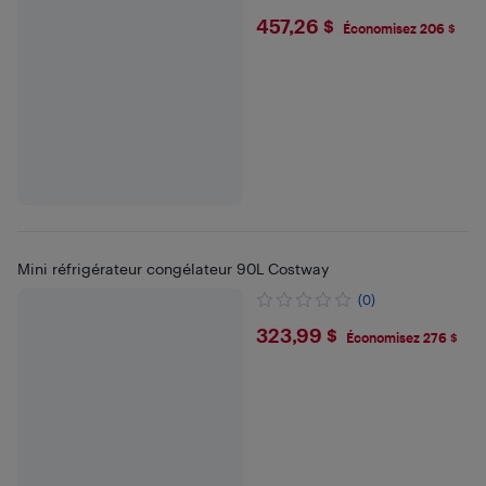
$457.26
457,26 $
Économisez 206 $
Mini réfrigérateur congélateur 90L Costway
(0)
$323.99
323,99 $
Économisez 276 $