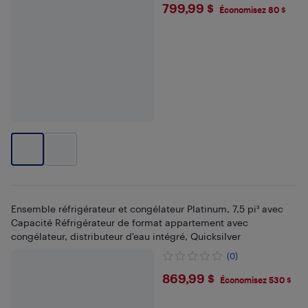
$799.99
799,99 $
Économisez 80 $
Ensemble réfrigérateur et congélateur Platinum, 7,5 pi³ avec
Capacité Réfrigérateur de format appartement avec
congélateur, distributeur d'eau intégré, Quicksilver
(0)
$869.99
869,99 $
Économisez 530 $