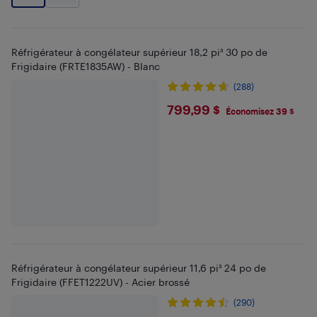
Réfrigérateur à congélateur supérieur 18,2 pi³ 30 po de
Frigidaire (FRTE1835AW) - Blanc
(288)
$799.99
799,99 $
Économisez 39 $
Réfrigérateur à congélateur supérieur 11,6 pi³ 24 po de
Frigidaire (FFET1222UV) - Acier brossé
(290)