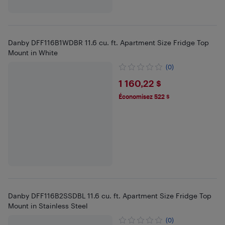
Danby DFF116B1WDBR 11.6 cu. ft. Apartment Size Fridge Top
Mount in White
(0)
$1160.22
1 160,22 $
Économisez 522 $
Danby DFF116B2SSDBL 11.6 cu. ft. Apartment Size Fridge Top
Mount in Stainless Steel
(0)