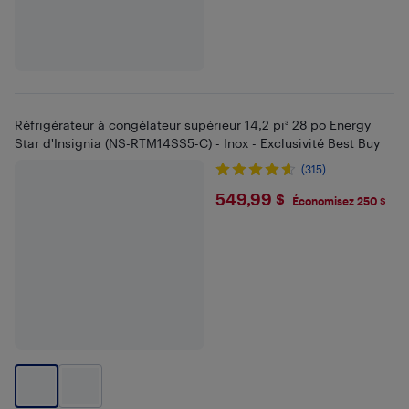
Réfrigérateur à congélateur supérieur 14,2 pi³ 28 po Energy
Star d'Insignia (NS-RTM14SS5-C) - Inox - Exclusivité Best Buy
(315)
$549.99
549,99 $
Économisez 250 $