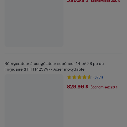
$599.99
Économisez 200 $
Réfrigérateur à congélateur supérieur 14 pi³ 28 po de
Frigidaire (FFHT1425VV) - Acier inoxydable
(3751)
$829.99
829,99 $
Économisez 20 $