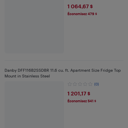
$1064.67
1 064,67 $
Économisez 479 $
Danby DFF116B2SSDBR 11.6 cu. ft. Apartment Size Fridge Top
Mount in Stainless Steel
(0)
$1201.17
1 201,17 $
Économisez 541 $