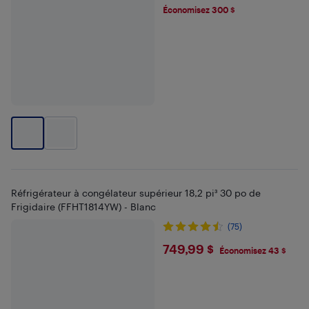
Économisez 300 $
Réfrigérateur à congélateur supérieur 18,2 pi³ 30 po de
Frigidaire (FFHT1814YW) - Blanc
(75)
$749.99
749,99 $
Économisez 43 $