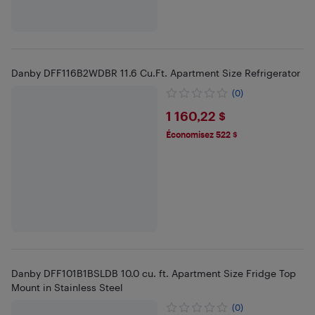
Danby DFF116B2WDBR 11.6 Cu.Ft. Apartment Size Refrigerator
(0)
$1160.22
1 160,22 $
Économisez 522 $
Danby DFF101B1BSLDB 10.0 cu. ft. Apartment Size Fridge Top
Mount in Stainless Steel
(0)