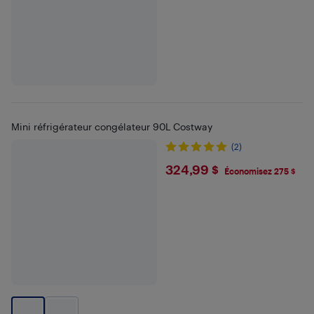
Mini réfrigérateur congélateur 90L Costway
(2)
$324.99
324,99 $
Économisez 275 $