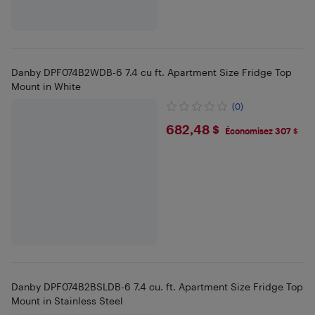
Danby DPF074B2WDB-6 7.4 cu ft. Apartment Size Fridge Top
Mount in White
(0)
$682.48
682,48 $
Économisez 307 $
Danby DPF074B2BSLDB-6 7.4 cu. ft. Apartment Size Fridge Top
Mount in Stainless Steel