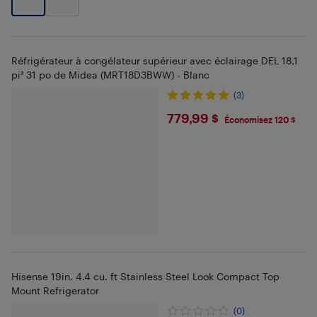
Réfrigérateur à congélateur supérieur avec éclairage DEL 18,1
pi³ 31 po de Midea (MRT18D3BWW) - Blanc
(3)
$779.99
779,99 $
Économisez 120 $
Hisense 19in. 4.4 cu. ft Stainless Steel Look Compact Top
Mount Refrigerator
(0)