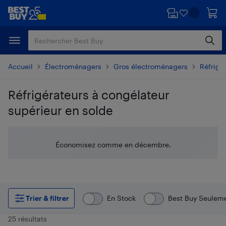
Passer
Passer
au
au
contenu
pied
principal
de
page
Accueil
Électroménagers
Gros électroménagers
Réfrigé
Réfrigérateurs à congélateur
supérieur en solde
Passer aux résultats
Économisez comme en décembre.
Trier & filtrer
En Stock
Best Buy Seulem
25 résultats