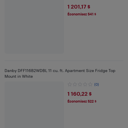
$1201.17
1 201,17 $
Économisez 541 $
Danby DFF116B2WDBL 11 cu. ft. Apartment Size Fridge Top
Mount in White
(0)
$1160.22
1 160,22 $
Économisez 522 $