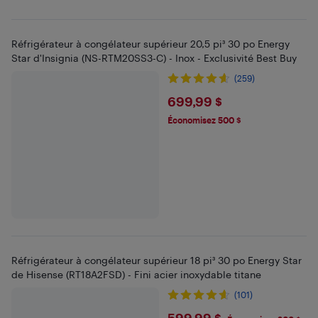
Réfrigérateur à congélateur supérieur 20,5 pi³ 30 po Energy
Star d'Insignia (NS-RTM20SS3-C) - Inox - Exclusivité Best Buy
(259)
$699.99
699,99 $
Économisez 500 $
Réfrigérateur à congélateur supérieur 18 pi³ 30 po Energy Star
de Hisense (RT18A2FSD) - Fini acier inoxydable titane
(101)
599,99 $