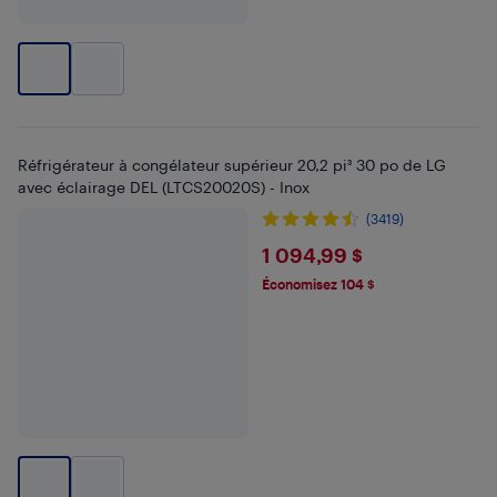
Réfrigérateur à congélateur supérieur 20,2 pi³ 30 po de LG
avec éclairage DEL (LTCS20020S) - Inox
(3419)
$1094.99
1 094,99 $
Économisez 104 $