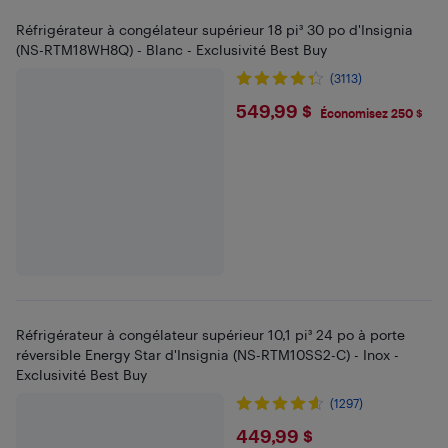
Réfrigérateur à congélateur supérieur 18 pi³ 30 po d'Insignia
(NS-RTM18WH8Q) - Blanc - Exclusivité Best Buy
(3113)
$549.99
549,99 $
Économisez 250 $
Réfrigérateur à congélateur supérieur 10,1 pi³ 24 po à porte
réversible Energy Star d'Insignia (NS-RTM10SS2-C) - Inox -
Exclusivité Best Buy
(1297)
$449.99
449,99 $