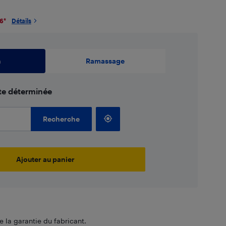
26
*
Détails
n
Ramassage
ate déterminée
Recherche
Ajouter au panier
 la garantie du fabricant.