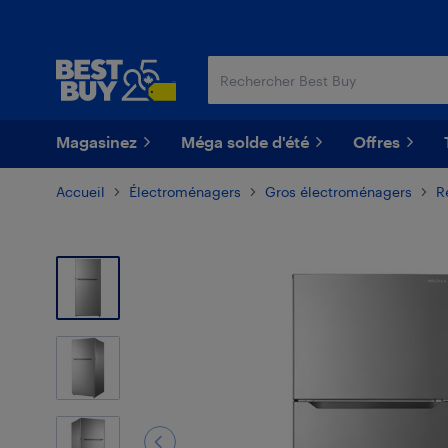
Passer
Passer
au
au
contenu
pied
principal
de
page
Magasinez
Méga solde d'été
Offres
Accueil
Électroménagers
Gros électroménagers
R