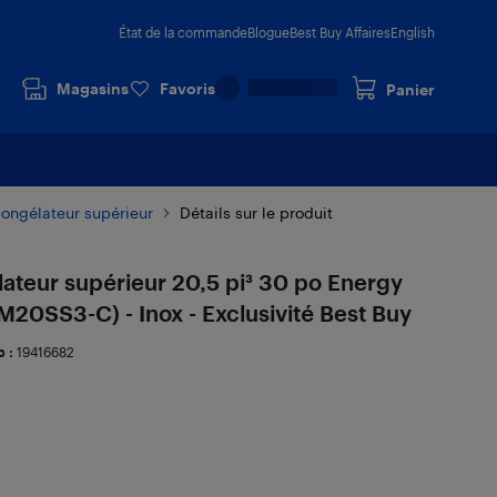
État de la commande
Blogue
Best Buy Affaires
English
Magasins
Favoris
Panier
congélateur supérieur
Détails sur le produit
lateur supérieur 20,5 pi³ 30 po Energy
M20SS3-C) - Inox - Exclusivité Best Buy
b :
19416682