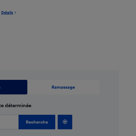
Détails
n
Ramassage
ate déterminée
Recherche