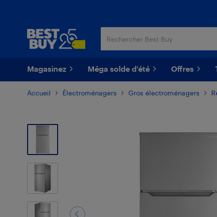
Passer
Passer
au
au
contenu
pied
principal
de
page
Magasinez
Méga solde d'été
Offres
Accueil
Électroménagers
Gros électroménagers
R