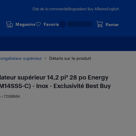
État de la commande
Blogue
Best Buy Affaires
English
Magasins
Favoris
Panier
congélateur supérieur
Détails sur le produit
lateur supérieur 14,2 pi³ 28 po Energy
M14SS5-C) - Inox - Exclusivité Best Buy
 :
17289564