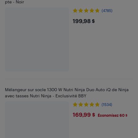
pte - Noir
(4785)
$199.98
199,98 $
Mélangeur sur socle 1300 W Nutri Ninja Duo Auto iQ de Ninja
avec tasses Nutri Ninja - Exclusivité BBY
(1534)
$169.99
169,99 $
Économisez 60 $