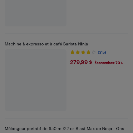
Machine à expresso et à café Barista Ninja
(315)
$279.99
279,99 $
Économisez 70 $
Mélangeur portatif de 650 ml/22 oz Blast Max de Ninja - Gris