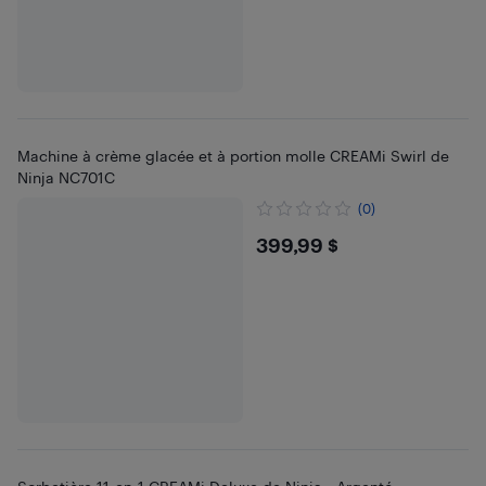
Machine à crème glacée et à portion molle CREAMi Swirl de
Ninja NC701C
(0)
$399.99
399,99 $