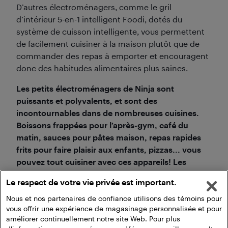
D’autres électroménagers, comme le gril
d’intérieur 5-en-1 intelligent Foodi, dotés du
système de cuisson intelligente, vous permettent
de facilement cuisiner à la maison plutôt que de
commander des repas à emporter et encouragent
donc des habitudes alimentaires plus saines.
Les petits électroménagers de Ninja sont
puissants et polyvalents, et sont des
incontournables dans de nombreuses cuisines.
Boissons frappées pour l’après-gym, café du
matin, sauces pour pâtes maison, repas rapides
frits pour faire plaisir aux enfants, pizzas... vous
pouvez tout cuisiner avec ces appareils! Les
clients satisfaits ne jurent que par la marque Ninja,
Le respect de votre vie privée est important.
qui s’est forgée au fil du temps une solide
réputation, et qui a désormais une
Nous et nos partenaires de confiance utilisons des témoins pour
vous offrir une expérience de magasinage personnalisée et pour
impressionnante base d'adeptes.
améliorer continuellement notre site Web. Pour plus