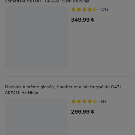
Sorbetière de 0,47 l CREAMi Swirl de Ninja
(278)
$349.99
349,99 $
Machine à crème glacée, à sorbet et à lait frappé de 0,47 L
CREAMi de Ninja
(813)
$299.99
299,99 $