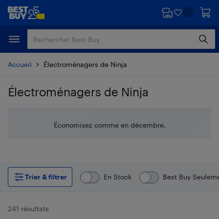
Passer
Passer
au
au
contenu
pied
principal
de
page
Accueil
Électroménagers de Ninja
Électroménagers de Ninja
Passer aux résultats
Économisez comme en décembre.
Trier & filtrer
En Stock
Best Buy Seulem
241 résultats