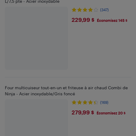
L/7,5 pte - Acier inoxydable
(347)
$229.99
229,99 $
Économisez 145 $
Four multicuiseur tout-en-un et friteuse à air chaud Combi de
Ninja - Acier inoxydable/Gris foncé
(169)
$279.99
279,99 $
Économisez 20 $