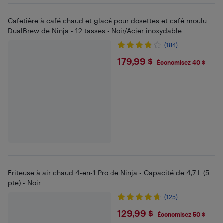
Cafetière à café chaud et glacé pour dosettes et café moulu
DualBrew de Ninja - 12 tasses - Noir/Acier inoxydable
(184)
$179.99
179,99 $
Économisez 40 $
Friteuse à air chaud 4-en-1 Pro de Ninja - Capacité de 4,7 L (5
pte) - Noir
(125)
$129.99
129,99 $
Économisez 50 $