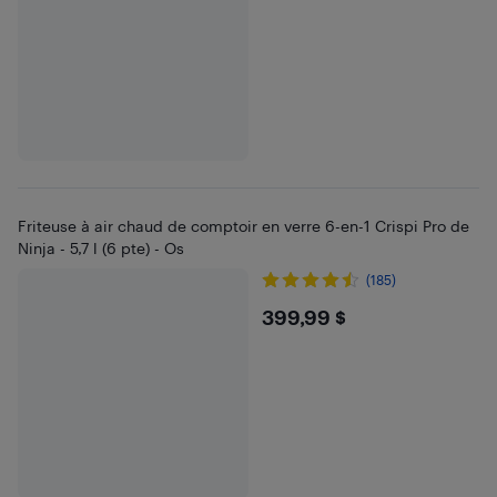
Friteuse à air chaud de comptoir en verre 6-en-1 Crispi Pro de
Ninja - 5,7 l (6 pte) - Os
(185)
$399.99
399,99 $