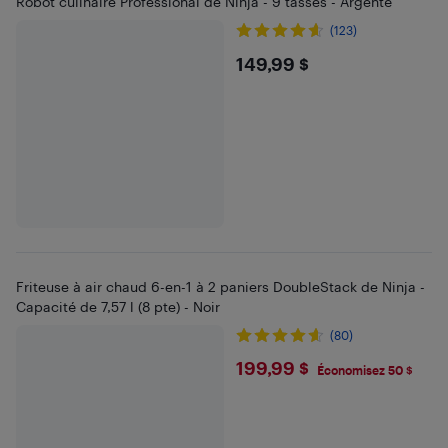
Robot culinaire Professional de Ninja - 9 tasses - Argenté
(123)
$149.99
149,99 $
Friteuse à air chaud 6-en-1 à 2 paniers DoubleStack de Ninja -
Capacité de 7,57 l (8 pte) - Noir
(80)
$199.99
199,99 $
Économisez 50 $