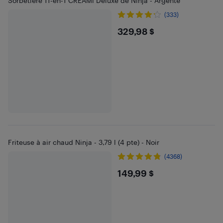
Sorbetière 11-en-1 CREAMi Deluxe de Ninja - Argenté
(333)
$329.98
329,98 $
Friteuse à air chaud Ninja - 3,79 l (4 pte) - Noir
(4368)
$149.99
149,99 $