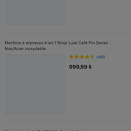
Machine à espresso 4-en-1 Ninja Luxe Café Pro Series -
Noir/Acier inoxydable
(435)
$999.99
999,99 $