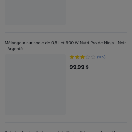
Mélangeur sur socle de 0,5 l et 900 W Nutri Pro de Ninja - Noir
- Argenté
(109)
$99.99
99,99 $