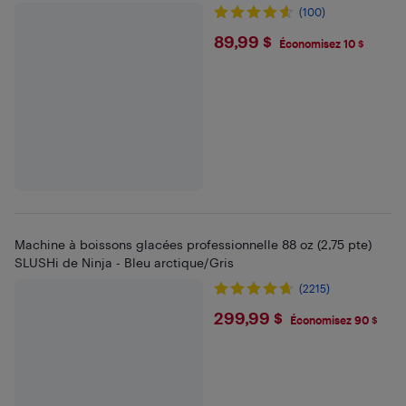
(100)
$89.99
89,99 $
Économisez 10 $
Machine à boissons glacées professionnelle 88 oz (2,75 pte)
SLUSHi de Ninja - Bleu arctique/Gris
(2215)
$299.99
299,99 $
Économisez 90 $