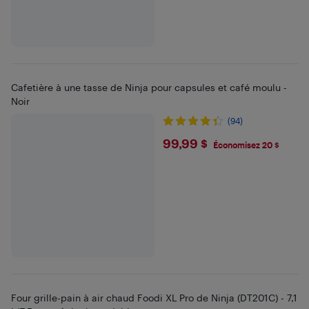
Cafetière à une tasse de Ninja pour capsules et café moulu -
Noir
(94)
$99.99
99,99 $
Économisez 20 $
Four grille-pain à air chaud Foodi XL Pro de Ninja (DT201C) - 7,1