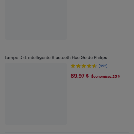
Lampe DEL intelligente Bluetooth Hue Go de Philips
(992)
$89.97
89,97 $
Économisez 20 $