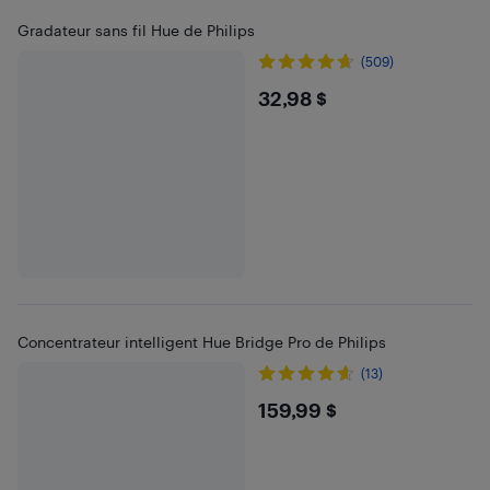
Gradateur sans fil Hue de Philips
(509)
$32.98
32,98 $
Concentrateur intelligent Hue Bridge Pro de Philips
(13)
$159.99
159,99 $