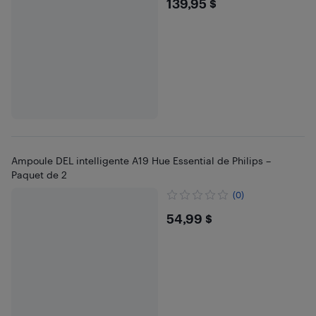
$139.95
139,95 $
Ampoule DEL intelligente A19 Hue Essential de Philips –
Paquet de 2
(0)
$54.99
54,99 $