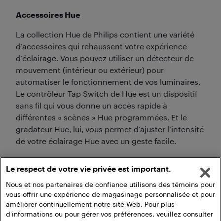
Accessoires Hue
La collection Hue de Philips contient une variété
d’accessoires qui rehaussent votre expérience
d’éclairage. Vous pouvez utiliser un détecteur de
mouvement (intérieur ou extérieur) pour
automatiser le fonctionnement de vos luminaires.
Le contrôleur Tap Switch de Hue est un dispositif
sans fil qui vous donne un accès rapide à
différentes « scènes » Hue programmées. Et le
gradateur Hue, lui, vous permet d’ajuster l’intensité
de votre éclairage Hue avec un geste facile.
Grâce à toutes ces variétés de solutions
Le respect de votre vie privée est important.
d’éclairage Hue de Philips, vous pourrez baigner
votre foyer dans une lumière chaleureuse, colorée
Nous et nos partenaires de confiance utilisons des témoins pour
vous offrir une expérience de magasinage personnalisée et pour
et intelligente.
améliorer continuellement notre site Web. Pour plus
d'informations ou pour gérer vos préférences, veuillez consulter