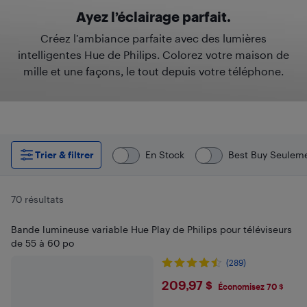
Ayez l’éclairage parfait.
Créez l’ambiance parfaite avec des lumières
intelligentes Hue de Philips. Colorez votre maison de
mille et une façons, le tout depuis votre téléphone.
Trier & filtrer
En Stock
Best Buy Seulem
70 résultats
Bande lumineuse variable Hue Play de Philips pour téléviseurs
de 55 à 60 po
(289)
$209.97
209,97 $
Économisez 70 $