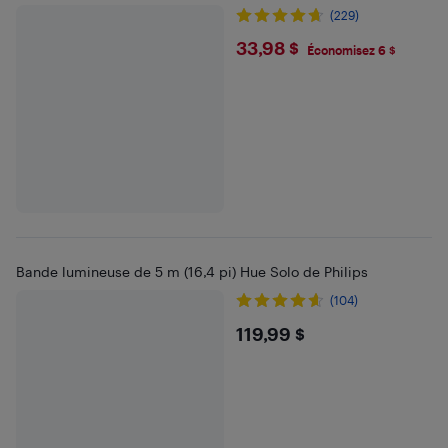
(229)
$33.98
33,98 $
Économisez 6 $
Bande lumineuse de 5 m (16,4 pi) Hue Solo de Philips
(104)
$119.99
119,99 $