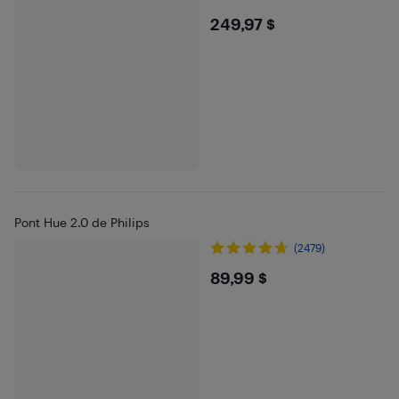
$249.97
249,97 $
Pont Hue 2.0 de Philips
(2479)
$89.99
89,99 $