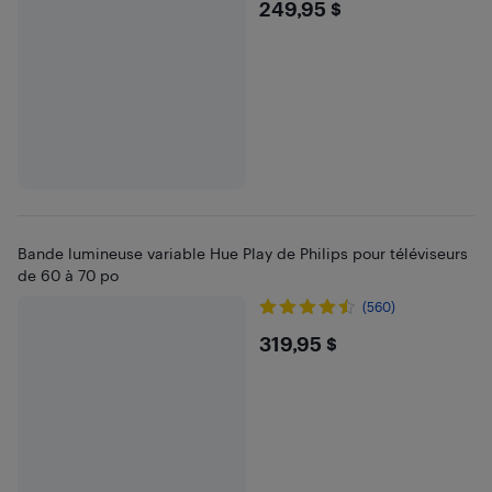
$249.95
249,95 $
Bande lumineuse variable Hue Play de Philips pour téléviseurs
de 60 à 70 po
(560)
$319.95
319,95 $