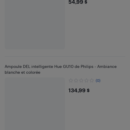
$54.99
54,99 $
Ampoule DEL intelligente Hue GU10 de Philips - Ambiance
blanche et colorée
(0)
$134.99
134,99 $