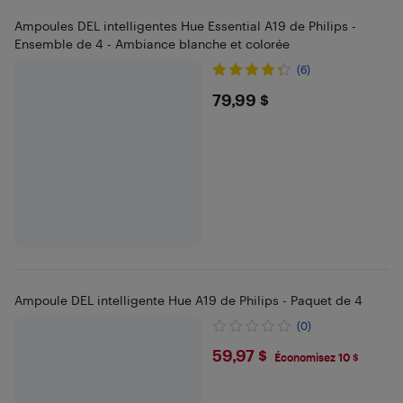
Ampoules DEL intelligentes Hue Essential A19 de Philips -
Ensemble de 4 - Ambiance blanche et colorée
(6)
$79.99
79,99 $
Ampoule DEL intelligente Hue A19 de Philips - Paquet de 4
(0)
$59.97
59,97 $
Économisez 10 $