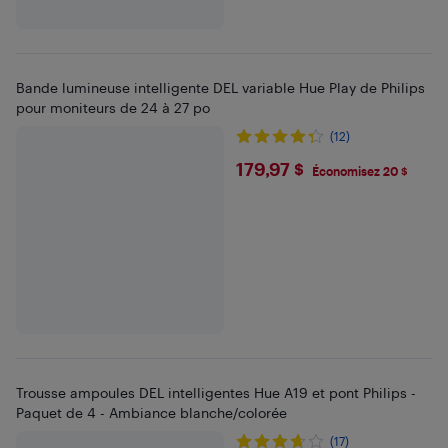
Bande lumineuse intelligente DEL variable Hue Play de Philips
pour moniteurs de 24 à 27 po
(12)
$179.97
179,97 $
Économisez 20 $
Trousse ampoules DEL intelligentes Hue A19 et pont Philips -
Paquet de 4 - Ambiance blanche/colorée
(17)