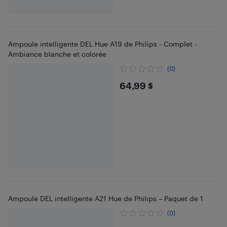
Ampoule intelligente DEL Hue A19 de Philips - Complet -
Ambiance blanche et colorée
(0)
$64.99
64,99 $
Ampoule DEL intelligente A21 Hue de Philips – Paquet de 1
(0)