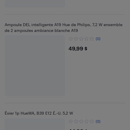
Ampoule DEL intelligente A19 Hue de Philips, 7,2 W ensemble
de 2 ampoules ambiance blanche A19
(0)
$49.99
49,99 $
Évier 1p HueWA, B39 E12 É.-U. 5,2 W
(0)