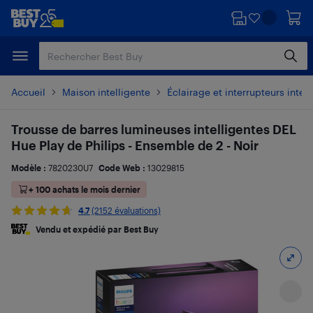
Passer
Passer
au
au
contenu
pied
principal
de
page
Accueil
Maison intelligente
Éclairage et interrupteurs intell
Trousse de barres lumineuses intelligentes DEL
Hue Play de Philips - Ensemble de 2 - Noir
Modèle :
7820230U7
Code Web :
13029815
+ 100 achats le mois dernier
4.7
(2152 évaluations)
Vendu et expédié par Best Buy